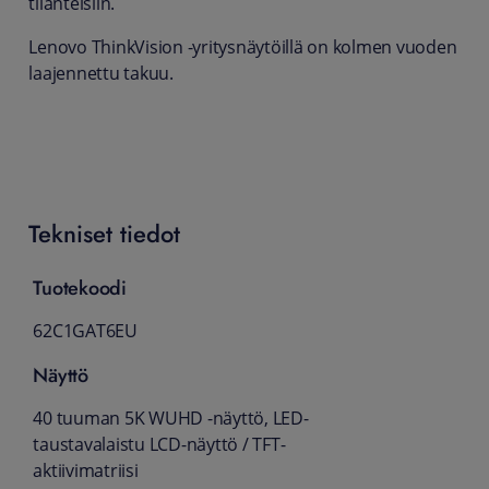
tilanteisiin.
Lenovo ThinkVision -yritysnäytöillä on kolmen vuoden
laajennettu takuu.
Tekniset tiedot
Tuotekoodi
62C1GAT6EU
Näyttö
40 tuuman 5K WUHD -näyttö, LED-
taustavalaistu LCD-näyttö / TFT-
aktiivimatriisi