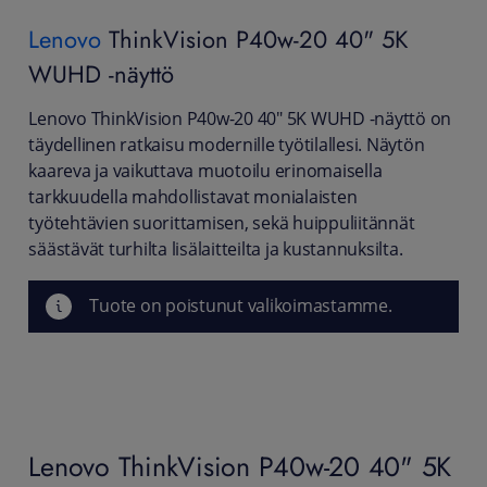
Lenovo
ThinkVision P40w-20 40" 5K
WUHD -näyttö
Lenovo ThinkVision P40w-20 40" 5K WUHD -näyttö on
täydellinen ratkaisu modernille työtilallesi. Näytön
kaareva ja vaikuttava muotoilu erinomaisella
tarkkuudella mahdollistavat monialaisten
työtehtävien suorittamisen, sekä huippuliitännät
säästävät turhilta lisälaitteilta ja kustannuksilta.
Tuote on poistunut valikoimastamme.
Lenovo ThinkVision P40w-20 40" 5K