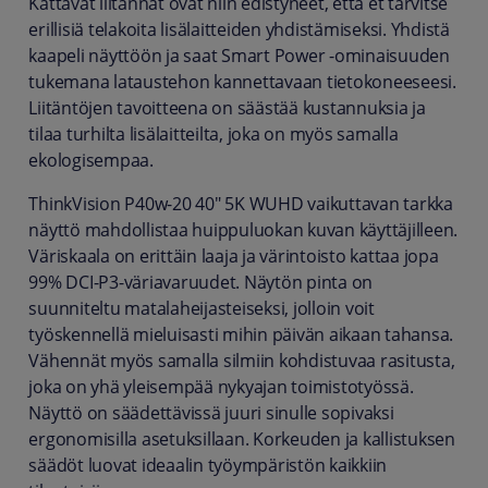
Kattavat liitännät ovat niin edistyneet, että et tarvitse
erillisiä telakoita lisälaitteiden yhdistämiseksi. Yhdistä
kaapeli näyttöön ja saat Smart Power -ominaisuuden
tukemana lataustehon kannettavaan tietokoneeseesi.
Liitäntöjen tavoitteena on säästää kustannuksia ja
tilaa turhilta lisälaitteilta, joka on myös samalla
ekologisempaa.
ThinkVision P40w-20 40" 5K WUHD vaikuttavan tarkka
näyttö mahdollistaa huippuluokan kuvan käyttäjilleen.
Väriskaala on erittäin laaja ja värintoisto kattaa jopa
99% DCI-P3-väriavaruudet. Näytön pinta on
suunniteltu matalaheijasteiseksi, jolloin voit
työskennellä mieluisasti mihin päivän aikaan tahansa.
Vähennät myös samalla silmiin kohdistuvaa rasitusta,
joka on yhä yleisempää nykyajan toimistotyössä.
Näyttö on säädettävissä juuri sinulle sopivaksi
ergonomisilla asetuksillaan. Korkeuden ja kallistuksen
säädöt luovat ideaalin työympäristön kaikkiin