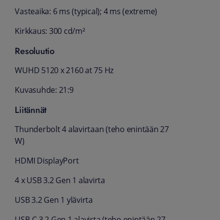
Vasteaika: 6 ms (typical); 4 ms (extreme)
Kirkkaus: 300 cd/m²
Resoluutio
WUHD 5120 x 2160 at 75 Hz
Kuvasuhde: 21:9
Liitännät
Thunderbolt 4 alavirtaan (teho enintään 27
W)
HDMI DisplayPort
4 x USB 3.2 Gen 1 alavirta
USB 3.2 Gen 1 ylävirta
USB-C 3.2 Gen 1 alavirta (teho enintään 27