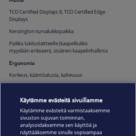
TCO Certified Displays 8, TCO Certified Edge
Displays
Kensington-turvalukkopaikka
Paikka lukituslaitteelle (kaapelilukko
myydään erikseen), sisäinen kaapelinhallinta
Ergonomia
Korkeus, kääntöalusta, kaltevuus
Katselukulma
Käytämme evästeitä sivuillamme
178° (pystysuunta), tyypillinen
Käytämme evästeitä varmistaaksemme
178° (vaakasuunta), tyypillinen
sivuston sujuvan toiminnan,
Takuu
analysoidaksemme sen käyttöä ja
näyttääksemme sinulle sopivampaa
36 kk