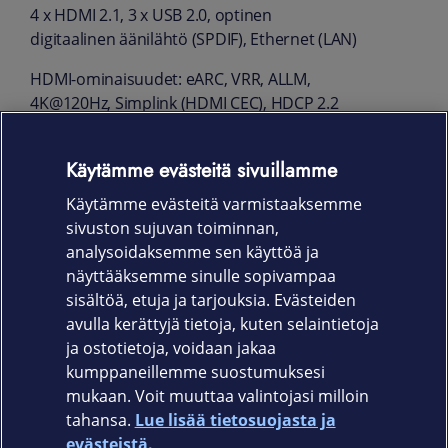
4 x HDMI 2.1, 3 x USB 2.0, optinen
digitaalinen äänilähtö (SPDIF), Ethernet (LAN)
HDMI-ominaisuudet: eARC, VRR, ALLM,
4K@120Hz, Simplink (HDMI CEC), HDCP 2.2
USB-ominaisuudet: tallennus ja ajansiirto
Käytämme evästeitä sivuillamme
ulkoiselle kovalevylle, mediantoisto
Käytämme evästeitä varmistaaksemme
VESA: 300 x 300 tuki
sivuston sujuvan toiminnan,
Takuu
analysoidaksemme sen käyttöä ja
näyttääksemme sinulle sopivampaa
24 kk
sisältöä, etuja ja tarjouksia. Evästeiden
avulla kerättyjä tietoja, kuten selaintietoja
ja ostotietoja, voidaan jakaa
kumppaneillemme suostumuksesi
mukaan. Voit muuttaa valintojasi milloin
tahansa.
Lue lisää tietosuojasta ja
Elisa.fi
evästeistä.