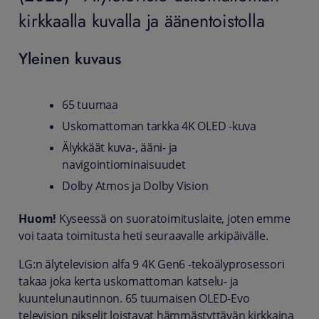
kirkkaalla kuvalla ja äänentoistolla
Yleinen kuvaus
65 tuumaa
Uskomattoman tarkka 4K OLED -kuva
Älykkäät kuva-, ääni- ja
navigointiominaisuudet
Dolby Atmos ja Dolby Vision
Huom!
Kyseessä on suoratoimituslaite, joten emme
voi taata toimitusta heti seuraavalle arkipäivälle.
LG:n älytelevision alfa 9 4K Gen6 -tekoälyprosessori
takaa joka kerta uskomattoman katselu- ja
kuuntelunautinnon. 65 tuumaisen OLED-Evo
television pikselit loistavat hämmästyttävän kirkkaina