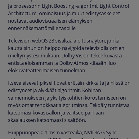
ja prosessorin Light Boosting -algoritmi, Light Control
Architecture -ominaisuus ja muut edistysaskeleet
nostavat audiovisuaalisen elämyksen
ennennäkemättömille tasoille.
Television webOS 23 sisältää aloitusnäytön, jonka
kautta sinun on helppo navigoida televisiolla omien
mieltymystesi mukaan. Dolby Vision tekee kuvasta
entistä eloisamman ja Dolby Atmos -tilaääni luo
elokuvateatterimaisen tunnelman.
Itsevalaisevat pikselit ovat erittäin kirkkaita ja niissä on
edistyneet ja älykkäät algoritmit. Kohinan
vaimennukseen ja yksityiskohtien korostamiseen on
myös omat tehokkaat algoritminsa. Tekoäly tunnistaa
katsomasi kuvasisällön ja valitsee parhaan
skaalauksen katsomaasi sisältöön.
Huippunopea 0,1 ms:n vasteaika, NVIDIA G-Sync -