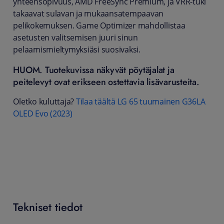
yhteensopivuus, AMD FreeSync Premium, ja VRR-tuki
takaavat sulavan ja mukaansatempaavan
pelikokemuksen. Game Optimizer mahdollistaa
asetusten valitsemisen juuri sinun
pelaamismieltymyksiäsi suosivaksi.
HUOM. Tuotekuvissa näkyvät pöytäjalat ja
peitelevyt ovat erikseen ostettavia lisävarusteita.
Oletko kuluttaja?
Tilaa täältä LG 65 tuumainen G36LA
OLED Evo (2023)
Tekniset tiedot