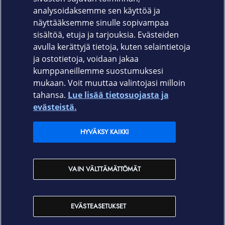
Väri: Musta
analysoidaksemme sen käyttöä ja
Mekaaniset kytkimet: Ei
näyttääksemme sinulle sopivampaa
Liitäntätyyppi: Bluetooth
sisältöä, etuja ja tarjouksia. Evästeiden
Takuu 24 kk
avulla kerättyjä tietoja, kuten selaintietoja
ja ostotietoja, voidaan jakaa
kumppaneillemme suostumuksesi
mukaan. Voit muuttaa valintojasi milloin
tahansa.
Lue lisää tietosuojasta ja
Elisa.fi
evästeistä.
Elisa Oyj
HYVÄKSY KAIKKI
Elisan myymälät
VAIN VÄLTTÄMÄTTÖMÄT
Yhteystiedot
EVÄSTEASETUKSET