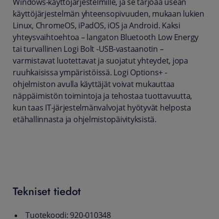
Windows-käyttöjärjestelmille, ja se tarjoaa usean
käyttöjärjestelmän yhteensopivuuden, mukaan lukien
Linux, ChromeOS, iPadOS, iOS ja Android. Kaksi
yhteysvaihtoehtoa – langaton Bluetooth Low Energy
tai turvallinen Logi Bolt -USB-vastaanotin –
varmistavat luotettavat ja suojatut yhteydet, jopa
ruuhkaisissa ympäristöissä. Logi Options+ -
ohjelmiston avulla käyttäjät voivat mukauttaa
näppäimistön toimintoja ja tehostaa tuottavuutta,
kun taas IT-järjestelmänvalvojat hyötyvät helposta
etähallinnasta ja ohjelmistopäivityksistä.
Tekniset tiedot
Tuotekoodi: 920-010348