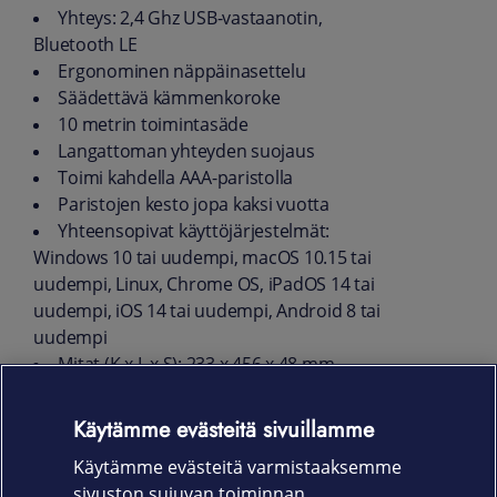
Yhteys: 2,4 Ghz USB-vastaanotin,
Bluetooth LE
Ergonominen näppäinasettelu
Säädettävä kämmenkoroke
10 metrin toimintasäde
Langattoman yhteyden suojaus
Toimi kahdella AAA-paristolla
Paristojen kesto jopa kaksi vuotta
Yhteensopivat käyttöjärjestelmät:
Windows 10 tai uudempi, macOS 10.15 tai
uudempi, Linux, Chrome OS, iPadOS 14 tai
uudempi, iOS 14 tai uudempi, Android 8 tai
uudempi
Mitat (K x L x S): 233 x 456 x 48 mm
Paino: 1,2 kg
Myyntipakkauksen sisältö: päälaite,
Käytämme evästeitä sivuillamme
Logitech Bolt USB-vastaanotin, 2 x AAA
Käytämme evästeitä varmistaaksemme
paristoa, käyttäjän dokumentaatio
sivuston sujuvan toiminnan,