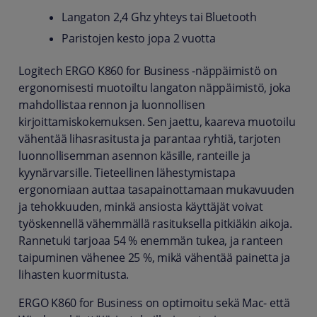
Langaton 2,4 Ghz yhteys tai Bluetooth
Paristojen kesto jopa 2 vuotta
Logitech ERGO K860 for Business -näppäimistö on
ergonomisesti muotoiltu langaton näppäimistö, joka
mahdollistaa rennon ja luonnollisen
kirjoittamiskokemuksen. Sen jaettu, kaareva muotoilu
vähentää lihasrasitusta ja parantaa ryhtiä, tarjoten
luonnollisemman asennon käsille, ranteille ja
kyynärvarsille. Tieteellinen lähestymistapa
ergonomiaan auttaa tasapainottamaan mukavuuden
ja tehokkuuden, minkä ansiosta käyttäjät voivat
työskennellä vähemmällä rasituksella pitkiäkin aikoja.
Rannetuki tarjoaa 54 % enemmän tukea, ja ranteen
taipuminen vähenee 25 %, mikä vähentää painetta ja
lihasten kuormitusta.
ERGO K860 for Business on optimoitu sekä Mac- että