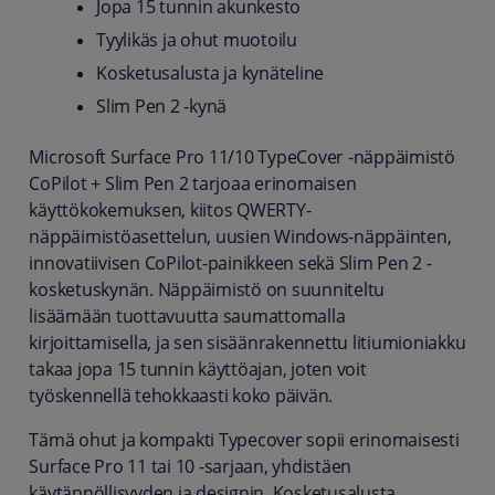
Jopa 15 tunnin akunkesto
Tyylikäs ja ohut muotoilu
Kosketusalusta ja kynäteline
Slim Pen 2 -kynä
Microsoft Surface Pro 11/10 TypeCover -näppäimistö
CoPilot + Slim Pen 2 tarjoaa erinomaisen
käyttökokemuksen, kiitos QWERTY-
näppäimistöasettelun, uusien Windows-näppäinten,
innovatiivisen CoPilot-painikkeen sekä Slim Pen 2 -
kosketuskynän. Näppäimistö on suunniteltu
lisäämään tuottavuutta saumattomalla
kirjoittamisella, ja sen sisäänrakennettu litiumioniakku
takaa jopa 15 tunnin käyttöajan, joten voit
työskennellä tehokkaasti koko päivän.
Tämä ohut ja kompakti Typecover sopii erinomaisesti
Surface Pro 11 tai 10 -sarjaan, yhdistäen
käytännöllisyyden ja designin. Kosketusalusta