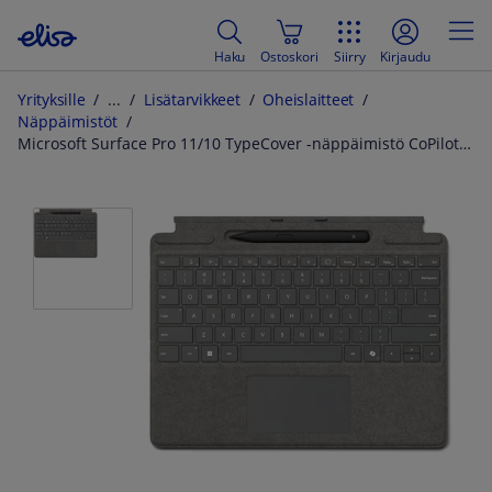
Haku
Ostoskori
Siirry
Kirjaudu
Yrityksille
Lisätarvikkeet
Oheislaitteet
Näppäimistöt
Microsoft Surface Pro 11/10 TypeCover -näppäimistö CoPilot + Slim Pen 2