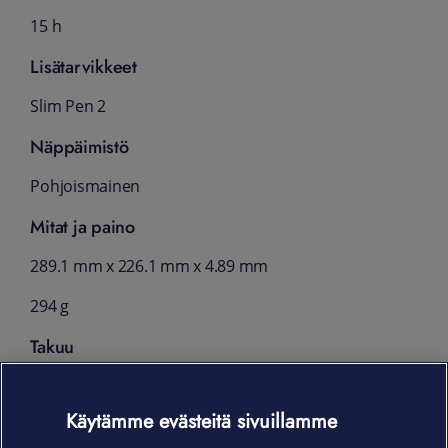
15 h
Lisätarvikkeet
Slim Pen 2
Näppäimistö
Pohjoismainen
Mitat ja paino
289.1 mm x 226.1 mm x 4.89 mm
294 g
Takuu
12 kk
Käytämme evästeitä sivuillamme
Yhteensopiva