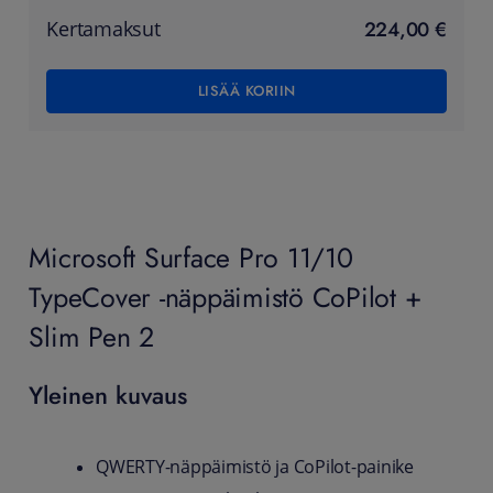
224,00 €
Kertamaksut
LISÄÄ KORIIN
Microsoft Surface Pro 11/10
TypeCover -näppäimistö CoPilot +
Slim Pen 2
Yleinen kuvaus
QWERTY-näppäimistö ja CoPilot-painike