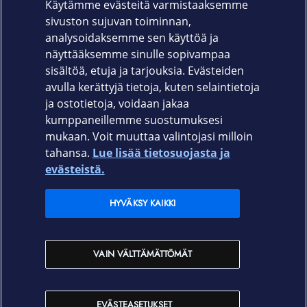
Käytämme evästeitä varmistaaksemme
Microsoft Surface Pro 10 for Business, Pro
sivuston sujuvan toiminnan,
11, Pro 8, Pro 8 for Business, Pro 9, Pro 9 for
analysoidaksemme sen käyttöä ja
Business, Pro Copilot+ PC (11th Edition), Pro
näyttääksemme sinulle sopivampaa
Copilot+ PC for Business (11th Edition)
sisältöä, etuja ja tarjouksia. Evästeiden
avulla kerättyjä tietoja, kuten selaintietoja
ja ostotietoja, voidaan jakaa
kumppaneillemme suostumuksesi
mukaan. Voit muuttaa valintojasi milloin
tahansa.
Lue lisää tietosuojasta ja
Elisa.fi
evästeistä.
Elisa Oyj
HYVÄKSY KAIKKI
Elisan myymälät
VAIN VÄLTTÄMÄTTÖMÄT
Yhteystiedot
EVÄSTEASETUKSET