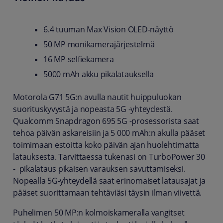
6.4 tuuman Max Vision OLED-näyttö
50 MP monikamerajärjestelmä
16 MP selfiekamera
5000 mAh akku pikalatauksella
Motorola G71 5G:n avulla nautit huippuluokan
suorituskyvystä ja nopeasta 5G -yhteydestä.
Qualcomm Snapdragon 695 5G -prosessorista saat
tehoa päivän askareisiin ja 5 000 mAh:n akulla pääset
toimimaan estoitta koko päivän ajan huolehtimatta
latauksesta. Tarvittaessa tukenasi on TurboPower 30
- pikalataus pikaisen varauksen savuttamiseksi.
Nopealla 5G-yhteydellä saat erinomaiset latausajat ja
pääset suorittamaan tehtäviäsi täysin ilman viivettä.
Puhelimen 50 MP:n kolmoiskameralla vangitset