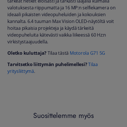
tärkeät hetket eloisasti ja tarkasti laajalla kulmalla
valotuksesta riippumatta ja 16 MP:n selfiekamera on
ideaali pikaisten videopuheluiden ja kokouksien
kannalta. 6.4 tuuman Max Vision OLED-näytöltä voit
hoitaa pikaisia projekteja ja käydä tärkeitä
videopuheluita kätevästi vaikka liikeessä 60 Hz:n
virkistystaajuudella.
Oletko kuluttaja?
Tilaa tästä
Motorola G71 5G
Tarvitsetko liittymän puhelimellesi?
Tilaa
yritysliittymä
.
Suosittelemme myös