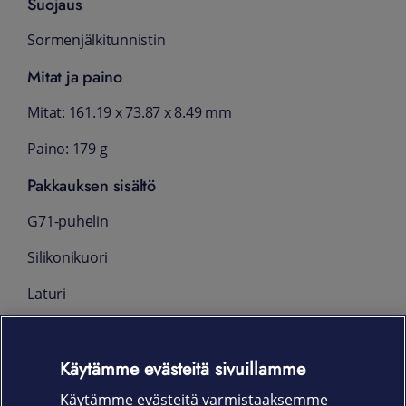
Suojaus
Sormenjälkitunnistin
Mitat ja paino
Mitat: 161.19 x 73.87 x 8.49 mm
Paino: 179 g
Pakkauksen sisältö
G71-puhelin
Silikonikuori
Laturi
USB-C-kaapeli
Käytämme evästeitä sivuillamme
Pikaopas
Käytämme evästeitä varmistaaksemme
SIM-työkalu