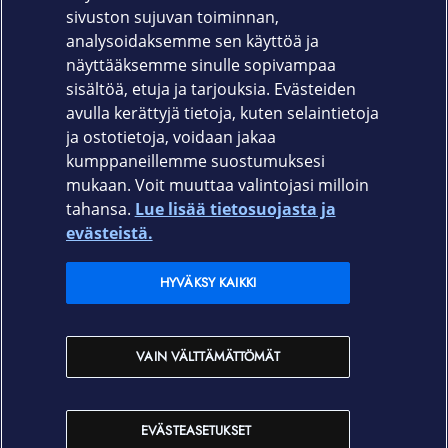
sivuston sujuvan toiminnan,
Takuu
analysoidaksemme sen käyttöä ja
näyttääksemme sinulle sopivampaa
Valmistajan myöntämä 24 kk takuu
sisältöä, etuja ja tarjouksia. Evästeiden
avulla kerättyjä tietoja, kuten selaintietoja
ja ostotietoja, voidaan jakaa
kumppaneillemme suostumuksesi
mukaan. Voit muuttaa valintojasi milloin
tahansa.
Lue lisää tietosuojasta ja
Elisa.fi
evästeistä.
Elisa Oyj
HYVÄKSY KAIKKI
Elisan myymälät
VAIN VÄLTTÄMÄTTÖMÄT
Yhteystiedot
EVÄSTEASETUKSET