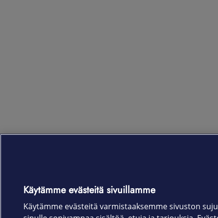
Käytämme evästeitä sivuillamme
Käytämme evästeitä varmistaaksemme sivuston suju