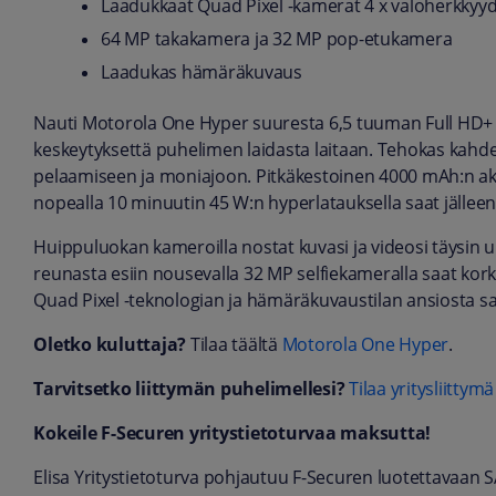
Laadukkaat Quad Pixel -kamerat 4 x valoherkkyyd
64 MP takakamera ja 32 MP pop-etukamera
Laadukas hämäräkuvaus
Nauti Motorola One Hyper suuresta 6,5 tuuman Full HD+ Tot
keskeytyksettä puhelimen laidasta laitaan. Tehokas kah
pelaamiseen ja moniajoon. Pitkäkestoinen 4000 mAh:n akk
nopealla 10 minuutin 45 W:n hyperlatauksella saat jälleen 
Huippuluokan kameroilla nostat kuvasi ja videosi täysin 
reunasta esiin nousevalla 32 MP selfiekameralla saat kor
Quad Pixel -teknologian ja hämäräkuvaustilan ansiosta s
Oletko kuluttaja?
Tilaa täältä
Motorola One Hyper
.
Tarvitsetko liittymän puhelimellesi?
Tilaa yritysliittymä
Kokeile F-Securen yritystietoturvaa maksutta!
Elisa Yritystietoturva pohjautuu F-Securen luotettavaan 