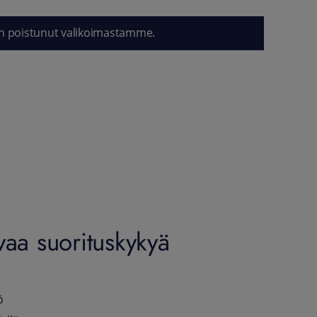
n poistunut valikoimastamme.
aa suorituskykyä
ö