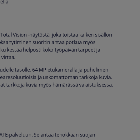
ellä
al Vision -näytöstä, joka toistaa kaiken sisällön
deksanytiminen suoritin antaa potkua myös
u kestää helposti koko työpäivän tarpeet ja
virtaa.
uudelle tasolle. 64 MP etukameralla ja puhelimen
kearesoluutioisia ja uskomattoman tarkkoja kuvia.
aat tarkkoja kuvia myös hämärässä valaistuksessa.
SAFE-palveluun. Se antaa tehokkaan suojan