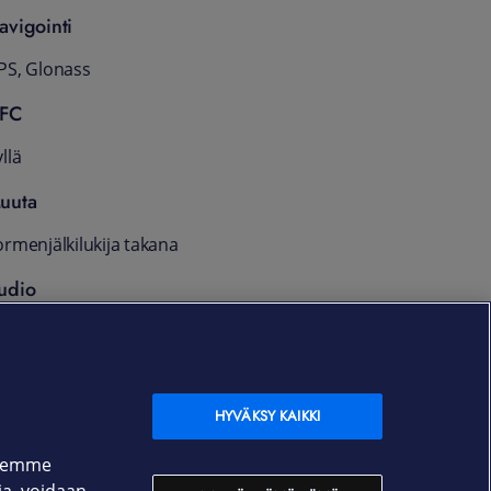
avigointi
PS, Glonass
FC
llä
uuta
ormenjälkilukija takana
udio
.5 mm kuulokeliitäntä
akuu
HYVÄKSY KAIKKI
4 kk
ksemme