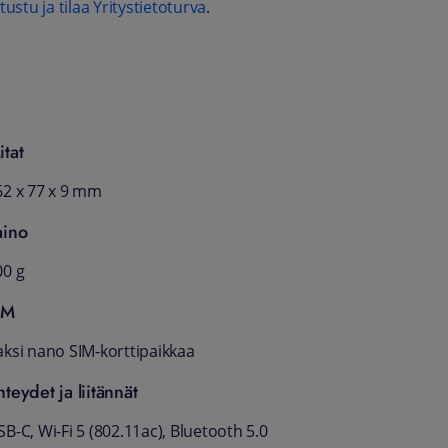
tustu ja tilaa Yritystietoturva
.
itat
62 x 77 x 9 mm
aino
00 g
IM
aksi nano SIM-korttipaikkaa
hteydet ja liitännät
B-C, Wi-Fi 5 (802.11ac), Bluetooth 5.0