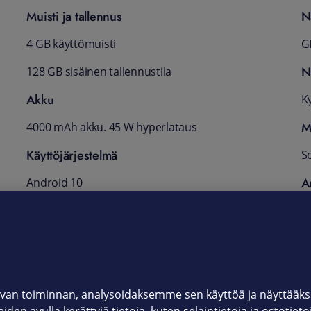
Muisti ja tallennus
N
4 GB käyttömuisti
G
N
128 GB sisäinen tallennustila
Akku
Ky
M
4000 mAh akku. 45 W hyperlataus
Käyttöjärjestelmä
S
A
Android 10
Suorituskyky
3
T
Qualcomm Snapdragon 675 -suoritin
2
van toiminnan, analysoidaksemme sen käyttöä ja näyttää