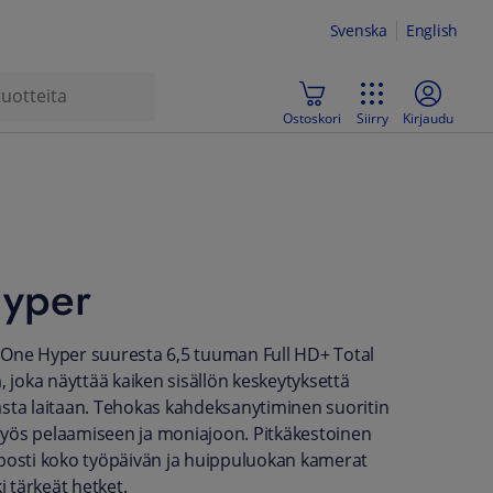
Svenska
English
Ostoskori
Siirry
Kirjaudu
yper
 One Hyper suuresta 6,5 tuuman Full HD+ Total
, joka näyttää kaiken sisällön keskeytyksettä
sta laitaan. Tehokas kahdeksanytiminen suoritin
yös pelaamiseen ja moniajoon. Pitkäkestoinen
posti koko työpäivän ja huippuluokan kamerat
ki tärkeät hetket.