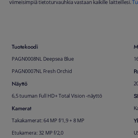
viimeisimpiä tietoturvauhkia vastaan kaikille laitteillesi.
Tu
Tuotekoodi
M
PAGN0008NL Deepsea Blue
1
P
PAGN0007NL Fresh Orchid
Näyttö
2
S
6,5 tuuman Full HD+ Total Vision -näyttö
Kamerat
K
Y
Takakamerat: 64 MP f/1,9 + 8 MP
Etukamera: 32 MP f/2,0
US