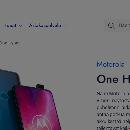
Ideat
Asiakaspalvelu
 One Hyper
Motorola
One H
Nauti Motorola
Vision -näytöstä
puhelimen laida
antaa potkua m
akku kestää hel
tallentavat kaik