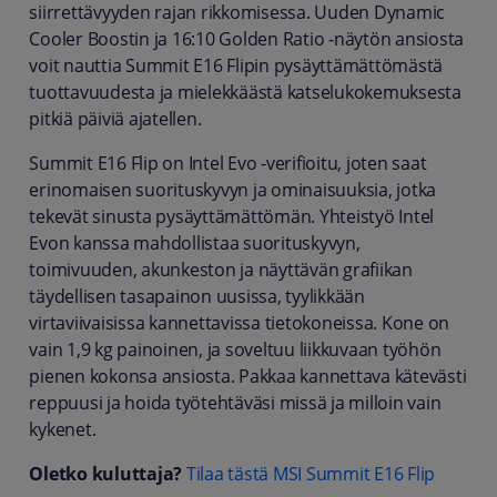
siirrettävyyden rajan rikkomisessa. Uuden Dynamic
Cooler Boostin ja 16:10 Golden Ratio -näytön ansiosta
voit nauttia Summit E16 Flipin pysäyttämättömästä
tuottavuudesta ja mielekkäästä katselukokemuksesta
pitkiä päiviä ajatellen.
Summit E16 Flip on Intel Evo -verifioitu, joten saat
erinomaisen suorituskyvyn ja ominaisuuksia, jotka
tekevät sinusta pysäyttämättömän. Yhteistyö Intel
Evon kanssa mahdollistaa suorituskyvyn,
toimivuuden, akunkeston ja näyttävän grafiikan
täydellisen tasapainon uusissa, tyylikkään
virtaviivaisissa kannettavissa tietokoneissa. Kone on
vain 1,9 kg painoinen, ja soveltuu liikkuvaan työhön
pienen kokonsa ansiosta. Pakkaa kannettava kätevästi
reppuusi ja hoida työtehtäväsi missä ja milloin vain
kykenet.
Oletko kuluttaja?
Tilaa tästä MSI S
ummit E16 Flip