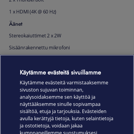
1 x HDMI (4K @ 60 Hz)
Äänet
Stereokaiuttimet 2 x 2W
Sisäänrakennettu mikrofoni
Mitat ja paino
Käytämme evästeitä sivuillamme
358.6mm (W) x 257.8mm(D) x 16.85 mm (H)
Käytämme evästeitä varmistaaksemme
1.9 kg
sivuston sujuvan toiminnan,
Takuu
analysoidaksemme sen käyttöä ja
näyttääksemme sinulle sopivampaa
24 kk
sisältöä, etuja ja tarjouksia. Evästeiden
avulla kerättyjä tietoja, kuten selaintietoja
ja ostotietoja, voidaan jakaa
kumppaneillemme suostumuksesi