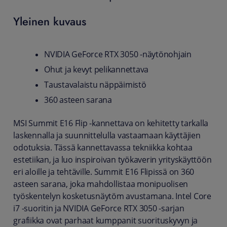
Yleinen kuvaus
NVIDIA GeForce RTX 3050 -näytönohjain
Ohut ja kevyt pelikannettava
Taustavalaistu näppäimistö
360 asteen sarana
MSI Summit E16 Flip -kannettava on kehitetty tarkalla
laskennalla ja suunnittelulla vastaamaan käyttäjien
odotuksia. Tässä kannettavassa tekniikka kohtaa
estetiikan, ja luo inspiroivan työkaverin yrityskäyttöön
eri aloille ja tehtäville. Summit E16 Flipissä on 360
asteen sarana, joka mahdollistaa monipuolisen
työskentelyn kosketusnäytöm avustamana. Intel Core
i7 -suoritin ja NVIDIA GeForce RTX 3050 -sarjan
grafiikka ovat parhaat kumppanit suorituskyvyn ja