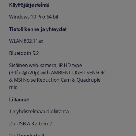
Käyttöjärjestelmä
Windows 10 Pro 64 bit
Tietoliikenne ja yhteydet
WLAN 802.11ax
Bluetooth 5.2
Sisäinen web-kamera, IR HD type
(30fps@720p) with AMBIENT LIGHT SENSOR
& MSI Noise Reduction Cam & Quadruple
mic
Liitännät
1 x yhdistelmäaudioliitäntä
2 x USB-A 3.2 Gen 2
2 x Thunderbolt