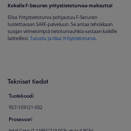
Kokeile F-Securen yritystietoturvaa maksutta!
Elisa Yritystietoturva pohjautuu F-Securen
luotettavaan SAFE-palveluun. Se antaa tehokkaan
suojan viimeisimpiä tietoturvauhkia vastaan kaikille
laitteillesi.
Tutustu ja tilaa Yritystietoturva.
Tekniset tiedot
Tuotekoodi
9S7-159121-032
Prosessori
Intel Core i7-1195G7 (3.0Gh, max 4.8Gh)