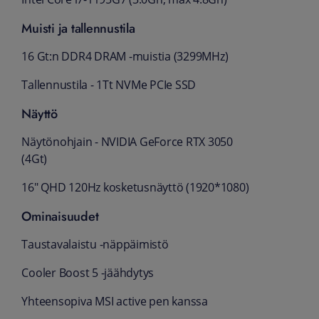
Muisti ja tallennustila
16 Gt:n DDR4 DRAM -muistia (3299MHz)
Tallennustila - 1Tt NVMe PCIe SSD
Näyttö
Näytönohjain - NVIDIA GeForce RTX 3050
(4Gt)
16" QHD 120Hz kosketusnäyttö (1920*1080)
Ominaisuudet
Taustavalaistu -näppäimistö
Cooler Boost 5 -jäähdytys
Yhteensopiva MSI active pen kanssa