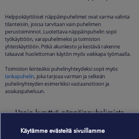
Helppokäyttöiset näppäinpuhelimet ovat varma valinta
tilanteisiin, joissa tarvitaan vain puhelimen
perustoiminnot. Luotettava näppäinpuhelin sopii
työkäyttöön, varapuhelimeksi ja toimiston
yhteiskäyttöön. Pitkä akunkesto ja kestävä rakenne
takaavat huolettoman käytön myös vaikkapa työmaalla.
Toimiston kiinteäksi puhelinyhteydeksi sopii myös
lankapuhelin
, joka tarjoaa varman ja selkeän
puhelinyhteyden esimerkiksi vastaanottoon ja
asiakaspalveluun.
Usein kysyttyä näppäinpuhelimista
Käytämme evästeitä sivuillamme
1. Mikä on näppäinpuhelin?