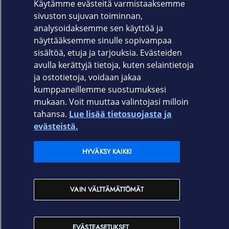
Käytämme evästeitä varmistaaksemme
sivuston sujuvan toiminnan,
2. Miksi valita näppäinpuhelin yritykselle?
analysoidaksemme sen käyttöä ja
näyttääksemme sinulle sopivampaa
3. Toimiiko näppäinpuhelin mobiiliverkossa?
sisältöä, etuja ja tarjouksia. Evästeiden
avulla kerättyjä tietoja, kuten selaintietoja
4. Kenelle näppäinpuhelin sopii parhaiten?
ja ostotietoja, voidaan jakaa
kumppaneillemme suostumuksesi
mukaan. Voit muuttaa valintojasi milloin
tahansa.
Lue lisää tietosuojasta ja
Elisa.fi
evästeistä.
Elisa Oyj
HYVÄKSY KAIKKI
Elisan myymälät
VAIN VÄLTTÄMÄTTÖMÄT
Yhteystiedot
EVÄSTEASETUKSET