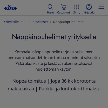
Haku
Ostoskori
Siirry
Kirjaudu
Yrityksille
Puhelimet
Näppäinpuhelimet
Näppäinpuhelimet yritykselle
​Kompakti näppäinpuhelin tarjoaa puhelimen
perusominaisuudet ilman turhaa monimutkaisuutta.
Pitkä akunkesto ja kestävä rakenne takaavat
huolettoman käytön.
Nopea toimitus | Jopa 36 kk korotonta
maksuaikaa | Pankki- ja luottokorttimaksu