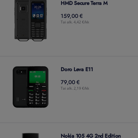
HMD Secure Terra M
159,00 €
159,00
€
Tai alk. 4,42 €/kk
Doro Leva E11
79,00 €
79,00
€
Tai alk. 2,19 €/kk
Nokia 105 4G 2nd Edition