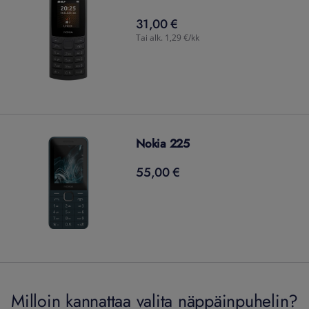
31,00 €
31,00
€
Tai alk. 1,29 €/kk
Nokia 225
55,00 €
55,00
€
Milloin kannattaa valita näppäinpuhelin?