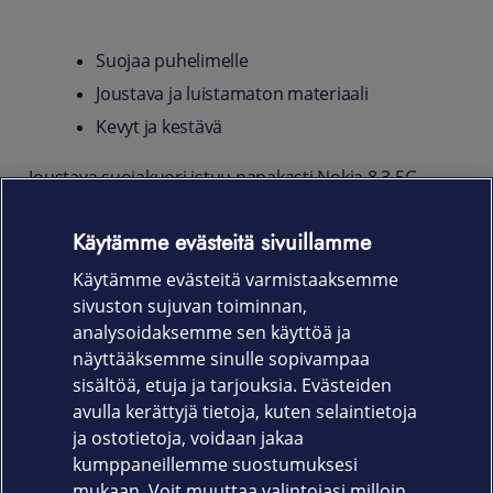
Suojaa puhelimelle
Joustava ja luistamaton materiaali
Kevyt ja kestävä
Joustava suojakuori istuu napakasti Nokia 8.3 5G -
puhelimen runkoon ja varjelee sitä kolhuilta,
naarmuilta ja sormenjäljiltä. Liukumattoman pinnan
Käytämme evästeitä sivuillamme
ansiosta kuori pysyy hyvässä otteessa kädessäsi ja
Käytämme evästeitä varmistaaksemme
helpottaa myös puhelimen käsittelyä.
sivuston sujuvan toiminnan,
Tuotekoodi
analysoidaksemme sen käyttöä ja
näyttääksemme sinulle sopivampaa
650-1796
sisältöä, etuja ja tarjouksia. Evästeiden
avulla kerättyjä tietoja, kuten selaintietoja
ja ostotietoja, voidaan jakaa
kumppaneillemme suostumuksesi
mukaan. Voit muuttaa valintojasi milloin