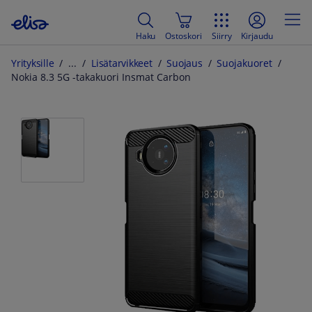
Haku
Ostoskori
Siirry
Kirjaudu
Yrityksille
Lisätarvikkeet
Suojaus
Suojakuoret
Nokia 8.3 5G -takakuori Insmat Carbon