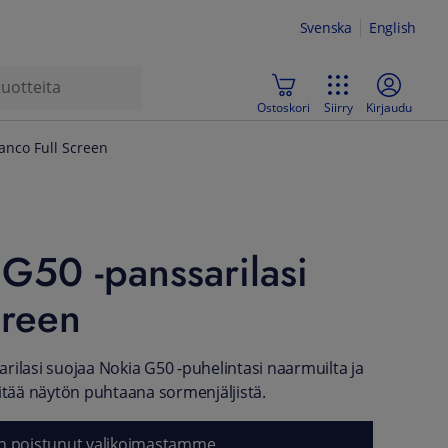
Svenska
English
Ostoskori
Siirry
Kirjaudu
anco Full Screen
G50 -panssarilasi
creen
rilasi suojaa Nokia G50 -puhelintasi naarmuilta ja
pitää näytön puhtaana sormenjäljistä.
n poistunut valikoimastamme.