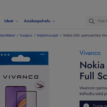
Ideat
Asiakaspalvelu
tarvikkeet
Suojaus
Näytönsuojat
Nokia G50 -panssarilasi Viv
Vivanco
Nokia 
Full S
Vivancon panssa
kolhuilta sekä 
Tuote o