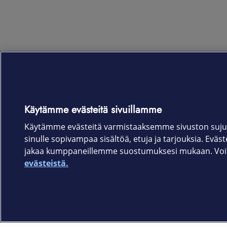
Käytämme evästeitä sivuillamme
Käytämme evästeitä varmistaaksemme sivuston suju
sinulle sopivampaa sisältöä, etuja ja tarjouksia. Eväste
jakaa kumppaneillemme suostumuksesi mukaan. Voit 
evästeistä.
Elisa.fi
Elisa Oyj
Käyttöehdot
Sopimusehdot
Tietosuojakäytäntö
Evästeasetukset
Tekijänoikeud