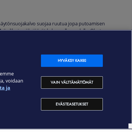
näytönsuojakalvo suojaa ruutua jopa putoamisen
yös lika ja pöly jäävät kalvon ulkopuolelle. Ohut
HYVÄKSY KAIKKI
ksemme
oja, voidaan
VAIN VÄLTTÄMÄTTÖMÄT
ta ja
EVÄSTEASETUKSET
Yhteystiedot