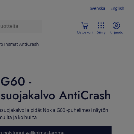
Svenska
English
Ostoskori
Siirry
Kirjaudu
vo Insmat AntiCrash
 G60 -
suojakalvo AntiCrash
suojakalvolla pidät Nokia G60 -puhelimesi näytön
ilta ja kolhuilta
n poistunut valikoimastamme.