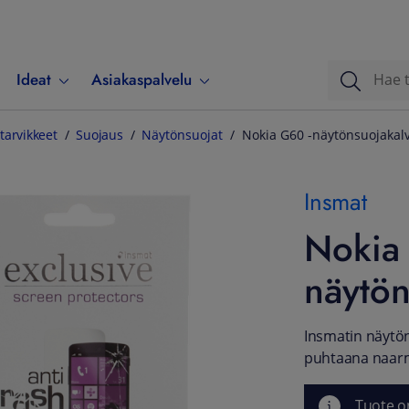
Ideat
Asiakaspalvelu
tarvikkeet
Suojaus
Näytönsuojat
Nokia G60 -näytönsuojakal
Insmat
Nokia
näytön
Insmatin näytön
puhtaana naarmu
Tuote o