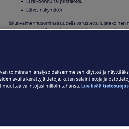
Ei rikkoonnu tai pirstaloidu
Lähes näkymätön
Iskunvaimennusominaisuudella varustettu lujatekoinen 
sattuessa, ja estää vaarallisten pirstaleiden syntymisen. M
suojakalvo ei vaikuta laitteen kosketusominaisuuksiin.
Tuotekoodi
861-1420
van toiminnan, analysoidaksemme sen käyttöä ja näyttää
iden avulla kerättyjä tietoja, kuten selaintietoja ja ostotiet
muuttaa valintojasi milloin tahansa.
Lue lisää tietosuojas
Elisan myymälät
et © 2026 Elisa Oyj. Kaikki oikeudet pidätetään.