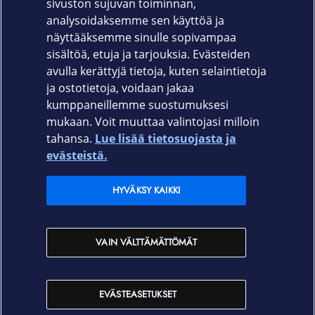
sivuston sujuvan toiminnan,
1 - USB-C-kaapeli × 1 - Käyttöopas × 1 - Turva-
analysoidaksemme sen käyttöä ja
ja takuutiedot × 1 - 3,5 mm & 3,5 mm
näyttääksemme sinulle sopivampaa
audiokaapeli × 1
sisältöä, etuja ja tarjouksia. Evästeiden
avulla kerättyjä tietoja, kuten selaintietoja
ja ostotietoja, voidaan jakaa
kumppaneillemme suostumuksesi
mukaan. Voit muuttaa valintojasi milloin
tahansa.
Lue lisää tietosuojasta ja
Elisa.fi
evästeistä.
Elisa Oyj
HYVÄKSY KAIKKI
Elisan myymälät
VAIN VÄLTTÄMÄTTÖMÄT
Yhteystiedot
EVÄSTEASETUKSET