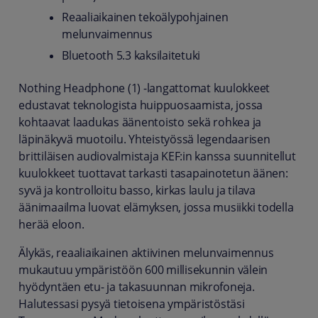
Reaaliaikainen tekoälypohjainen
melunvaimennus
Bluetooth 5.3 kaksilaitetuki
Nothing Headphone (1) -langattomat kuulokkeet
edustavat teknologista huippuosaamista, jossa
kohtaavat laadukas äänentoisto sekä rohkea ja
läpinäkyvä muotoilu. Yhteistyössä legendaarisen
brittiläisen audiovalmistaja KEF:in kanssa suunnitellut
kuulokkeet tuottavat tarkasti tasapainotetun äänen:
syvä ja kontrolloitu basso, kirkas laulu ja tilava
äänimaailma luovat elämyksen, jossa musiikki todella
herää eloon.
Älykäs, reaaliaikainen aktiivinen melunvaimennus
mukautuu ympäristöön 600 millisekunnin välein
hyödyntäen etu- ja takasuunnan mikrofoneja.
Halutessasi pysyä tietoisena ympäristöstäsi