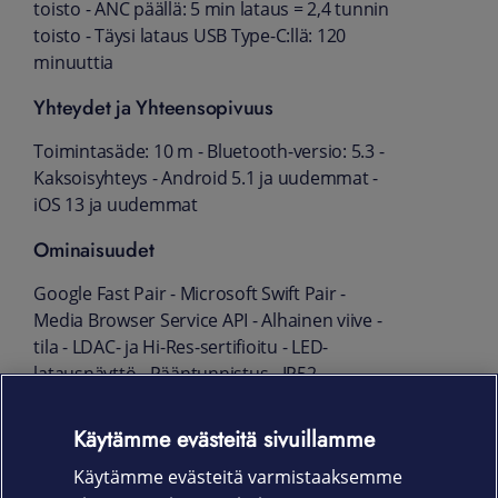
toisto - ANC päällä: 5 min lataus = 2,4 tunnin
toisto - Täysi lataus USB Type-C:llä: 120
minuuttia
Yhteydet ja Yhteensopivuus
Toimintasäde: 10 m - Bluetooth-versio: 5.3 -
Kaksoisyhteys - Android 5.1 ja uudemmat -
iOS 13 ja uudemmat
Ominaisuudet
Google Fast Pair - Microsoft Swift Pair -
Media Browser Service API - Alhainen viive -
tila - LDAC- ja Hi-Res-sertifioitu - LED-
latausnäyttö - Pääntunnistus - IP52-
luokiteltu pölyn- ja vedenkestävyys
Käytämme evästeitä sivuillamme
Paketin sisältö
Käytämme evästeitä varmistaaksemme
Nothing Headphones × 1 - Pehmeä kotelo ×