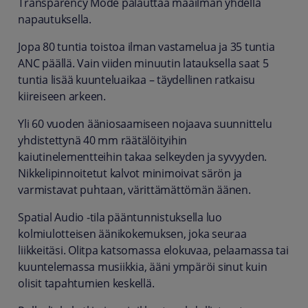
Transparency Mode palauttaa maailman yhdellä
napautuksella.
Jopa 80 tuntia toistoa ilman vastamelua ja 35 tuntia
ANC päällä. Vain viiden minuutin latauksella saat 5
tuntia lisää kuunteluaikaa – täydellinen ratkaisu
kiireiseen arkeen.
Yli 60 vuoden ääniosaamiseen nojaava suunnittelu
yhdistettynä 40 mm räätälöityihin
kaiutinelementteihin takaa selkeyden ja syvyyden.
Nikkelipinnoitetut kalvot minimoivat särön ja
varmistavat puhtaan, värittämättömän äänen.
Spatial Audio -tila pääntunnistuksella luo
kolmiulotteisen äänikokemuksen, joka seuraa
liikkeitäsi. Olitpa katsomassa elokuvaa, pelaamassa tai
kuuntelemassa musiikkia, ääni ympäröi sinut kuin
olisit tapahtumien keskellä.