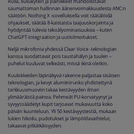
Rulla, liukukytkin ja painikkeet mahdollistavat
saumattoman hallinnan äänenvoimakkuudesta ANC:n
säätöön. Nothing X -sovelluksella voit räätälöidä
ohjaukset, säätää 8-kaistaista taajuuskorjainta ja
hyödyntää tulevia tekoälyominaisuuksia – kuten
ChatGPT-integraation ja uutisilmoitukset.
Neljä mikrofonia yhdessä Clear Voice -teknologian
kanssa suodattavat pois taustahälyn ja tuulen –
puhelut kuuluvat selkeästi, missä ikinä oletkin.
Kuulokkeiden läpinäkyvä rakenne paljastaa sisäisen
teknologian, ja kevyt alumiinirunko yhdistettynä
tarkkuusmuoviin takaa kestävyyden ilman
ylimääräistä painoa. Pehmeät PU-korvatyynyt ja
syvyyssäädetyt kupit tarjoavat mukavuutta koko
päivän kuunteluun. Yli 50 kestävyystestiä, mukaan
lukien hikoilu, pudotukset ja lämpötilavaihtelut,
takaavat pitkäikäisyyden.