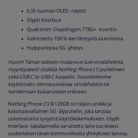
6,55 tuuman OLED -näyttö
Glyph Interface
Qualcomm Snapdragon 778G+ -suoritin
Valmistettu 100 % kierrätetystä alumiinista
Huippunopea 5G -yhteys
Huom! Tämän laitteen mukana ei tule virtalähdettä,
myyntipaketti sisältää Nothing Phone (1) puhelimen
sekä USB-C to USB-C-kaapelin. Suosittelemme
käyttämään olemassaolevaa virtalähdettä tai
hankkimaan lisävarusteet erikseen.
Nothing Phone (1) 8/128GB on täysin uniikki ja
kokonaisvaltainen 5G -älypuhelin, joka tarjoaa
uskomatonta syvyyttä käyttökokemukseen. Glyph
Interface -takakannella varustettu laite tuo eteesi
uudenlaisen tavan kommunikoida yhteyksiesi kanssa.