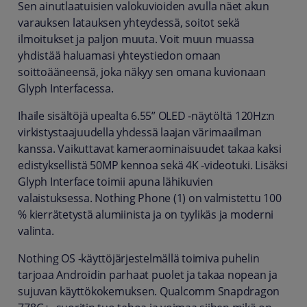
Sen ainutlaatuisien valokuvioiden avulla näet akun
varauksen latauksen yhteydessä, soitot sekä
ilmoitukset ja paljon muuta. Voit muun muassa
yhdistää haluamasi yhteystiedon omaan
soittoääneensä, joka näkyy sen omana kuvionaan
Glyph Interfacessa.
Ihaile sisältöjä upealta 6.55” OLED -näytöltä 120Hz:n
virkistystaajuudella yhdessä laajan värimaailman
kanssa. Vaikuttavat kameraominaisuudet takaa kaksi
edistyksellistä 50MP kennoa sekä 4K -videotuki. Lisäksi
Glyph Interface toimii apuna lähikuvien
valaistuksessa. Nothing Phone (1) on valmistettu 100
% kierrätetystä alumiinista ja on tyylikäs ja moderni
valinta.
Nothing OS -käyttöjärjestelmällä toimiva puhelin
tarjoaa Androidin parhaat puolet ja takaa nopean ja
sujuvan käyttökokemuksen. Qualcomm Snapdragon