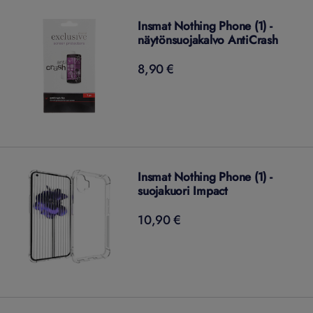
Insmat Nothing Phone (1) -
näytönsuojakalvo AntiCrash
8,90 €
8,90
€
Insmat Nothing Phone (1) -
suojakuori Impact
10,90 €
10,90
€