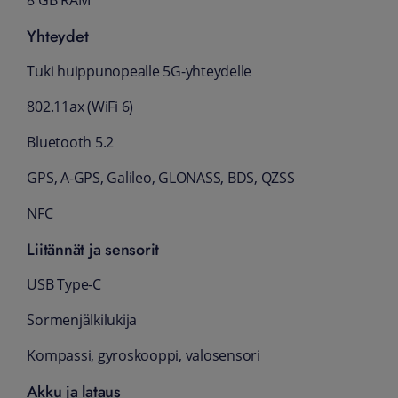
8 GB RAM
Yhteydet
Tuki huippunopealle 5G-yhteydelle
802.11ax (WiFi 6)
Bluetooth 5.2
GPS, A-GPS, Galileo, GLONASS, BDS, QZSS
NFC
Liitännät ja sensorit
USB Type-C
Sormenjälkilukija
Kompassi, gyroskooppi, valosensori
Akku ja lataus