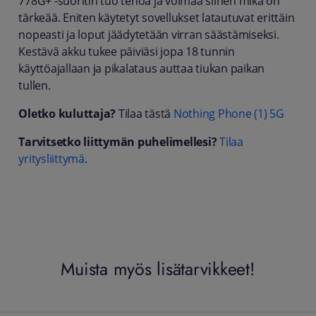
778G+ -suoritin tuo tehoa ja voimaa siihen mikä on
tärkeää. Eniten käytetyt sovellukset latautuvat erittäin
nopeasti ja loput jäädytetään virran säästämiseksi.
Kestävä akku tukee päiviäsi jopa 18 tunnin
käyttöajallaan ja pikalataus auttaa tiukan paikan
tullen.
Oletko kuluttaja?
Tilaa tästä
Nothing Phone (1) 5G
Tarvitsetko liittymän puhelimellesi?
Tilaa
yritysliittymä
.
Muista myös lisätarvikkeet!