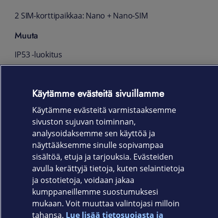
2 SIM-korttipaikkaa: Nano + Nano-SIM
Muuta
IP53 -luokitus
3 vuotta Android-päivityksiä
Käytämme evästeitä sivuillamme
4 vuoden tietoturvakorjaukset 2 kuukauden
välein
Käytämme evästeitä varmistaaksemme
sivuston sujuvan toiminnan,
Takuu
analysoidaksemme sen käyttöä ja
24 kk
näyttääksemme sinulle sopivampaa
sisältöä, etuja ja tarjouksia. Evästeiden
avulla kerättyjä tietoja, kuten selaintietoja
ja ostotietoja, voidaan jakaa
kumppaneillemme suostumuksesi
mukaan. Voit muuttaa valintojasi milloin
tahansa.
Lue lisää tietosuojasta ja