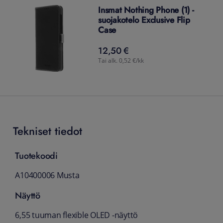
Insmat Nothing Phone (1) -
suojakotelo Exclusive Flip
Case
12,50 €
12,50
€
Tai alk. 0,52 €/kk
Tekniset tiedot
Tuotekoodi
A10400006 Musta
Näyttö
6,55 tuuman flexible OLED -näyttö