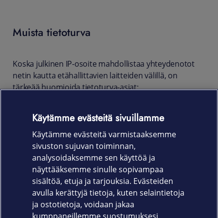
Muista tietoturva
Koska julkinen IP-osoite mahdollistaa yhteydenotot
netin kautta etähallittavien laitteiden välillä, on
tärkeää huomioida tietoturva-asiat:
Hanki käyttämillesi laitteille
tietoturvapalvelu
Käytämme evästeitä sivuillamme
Vaihda laitteidesi (esim. mobiilireititin,
webkamera) tai niiden hallintaliittymän
Käytämme evästeitä varmistaaksemme
oletussalasana
sivuston sujuvan toiminnan,
analysoidaksemme sen käyttöä ja
Varmista palomuurin asetukset
näyttääksemme sinulle sopivampaa
Huolehdi laitteiden ohjelmistopäivityksistä.
sisältöä, etuja ja tarjouksia. Evästeiden
avulla kerättyjä tietoja, kuten selaintietoja
ja ostotietoja, voidaan jakaa
kumppaneillemme suostumuksesi