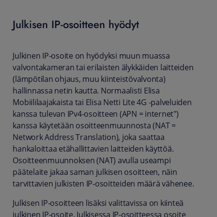
Julkisen IP-osoitteen hyödyt
Julkinen IP-osoite on hyödyksi muun muassa
valvontakameran tai erilaisten älykkäiden laitteiden
(lämpötilan ohjaus, muu kiinteistövalvonta)
hallinnassa netin kautta. Normaalisti Elisa
Mobiililaajakaista tai Elisa Netti Lite 4G -palveluiden
kanssa tulevan IPv4-osoitteen (APN = internet")
kanssa käytetään osoitteenmuunnosta (NAT =
Network Address Translation), joka saattaa
hankaloittaa etähallittavien laitteiden käyttöä.
Osoitteenmuunnoksen (NAT) avulla useampi
päätelaite jakaa saman julkisen osoitteen, näin
tarvittavien julkisten IP-osoitteiden määrä vähenee.
Julkisen IP-osoitteen lisäksi valittavissa on kiinteä
julkinen IP-osoite. Julkisessa IP-osoitteessa osoite