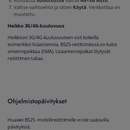
Kohdassa
Suositustila
valitse
4G+3G Auto
.
Valitse vaihtoehto ja sitten
Käytä
. Verkkotilaa on
muutettu.
Heikko 3G/4G-kuuluvuus
Heikkoon 3G/4G-kuuluvuuteen voit kokeilla
esimerkiksi lisäantennia. B525-reitittimessä on kaksi
antennipaikkaa (SMA). Lisäantennipaikat löytyvät
reitittimen takaa.
Ohjelmistopäivitykset
Huawei B525 -mobiilireitittimelle ei ole saatavilla
päivityksiä.