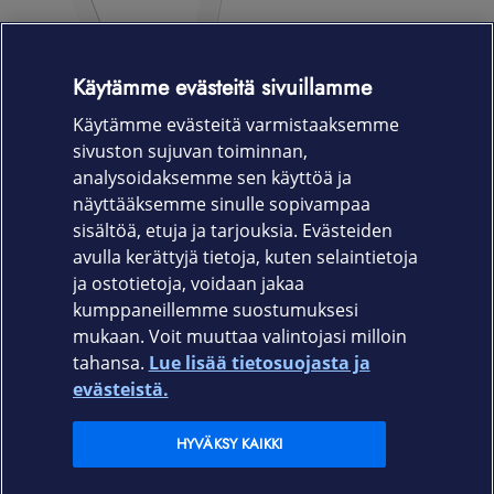
Käytämme evästeitä sivuillamme
Käytämme evästeitä varmistaaksemme
sivuston sujuvan toiminnan,
analysoidaksemme sen käyttöä ja
näyttääksemme sinulle sopivampaa
sisältöä, etuja ja tarjouksia. Evästeiden
avulla kerättyjä tietoja, kuten selaintietoja
ja ostotietoja, voidaan jakaa
kumppaneillemme suostumuksesi
mukaan. Voit muuttaa valintojasi milloin
tahansa.
Lue lisää tietosuojasta ja
Elisa.fi
evästeistä.
Elisa Oyj
HYVÄKSY KAIKKI