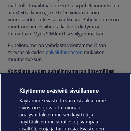
mahdollista vaihtaa uuteen. Uusi puhelinnumero on
aina 050-alkuinen, ja se tulee voimaan noin
vuorokauden kuluessa tilauksesta. Puhelinnumeron
muuttuminen ei aiheuta katkosta liittymäsi
toimintaan. Myös SIM-korttisi säilyy ennallaan.
Puhelinnumeron vaihdosta veloitamme Elisan
Yritysasiakkaiden
palveluhinnaston
mukaisen
muutosmaksun.
Voit tilata uuden puhelinnumeron liittymällesi
ottamalla yhteyttä
Yritysasiakaspalveluumme
.
Käytämme evästeitä sivuillamme
Voit halutessasi pyytää uuden puhelinnumeron
salaiseksi, jolloin puhelinnumeroa ei ilmoiteta
Käytämme evästeitä varmistaaksemme
numerotiedusteluihin. Voit myös lisätä
sivuston sujuvan toiminnan,
numeronäytön eston. Tällöin puhelinnumerosi ei näy
analysoidaksemme sen käyttöä ja
vastaanottajalle, kun soitat puhelun.
näyttääksemme sinulle sopivampaa
Lue:
Puhelinnumero salaiseksi
sisältöä, etuja ja tarjouksia. Evästeiden