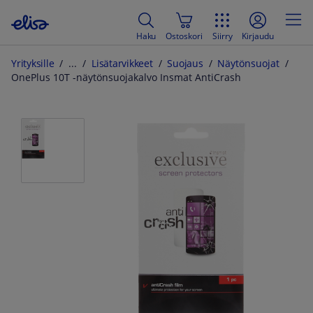
Haku
Ostoskori
Siirry
Kirjaudu
Yrityksille
Lisätarvikkeet
Suojaus
Näytönsuojat
OnePlus 10T -näytönsuojakalvo Insmat AntiCrash