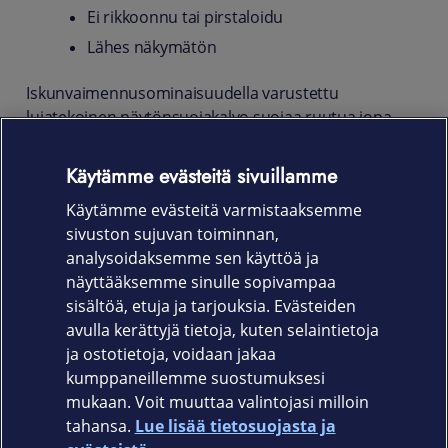
Ei rikkoonnu tai pirstaloidu
Lähes näkymätön
Iskunvaimennusominaisuudella varustettu
lujatekoinen näytönsuojakalvo suojaa ruutua jopa
putoamisen sattuessa, ja estää vaarallisten
pirstaleiden syntymisen. Myös lika ja pöly jäävät
Käytämme evästeitä sivuillamme
kalvon ulkopuolelle. Ohut suojakalvo ei vaikuta
Käytämme evästeitä varmistaaksemme
laitteen kosketusominaisuuksiin.
sivuston sujuvan toiminnan,
Tuotekoodi
analysoidaksemme sen käyttöä ja
näyttääksemme sinulle sopivampaa
861-1404
sisältöä, etuja ja tarjouksia. Evästeiden
avulla kerättyjä tietoja, kuten selaintietoja
ja ostotietoja, voidaan jakaa
kumppaneillemme suostumuksesi
mukaan. Voit muuttaa valintojasi milloin
tahansa.
Lue lisää tietosuojasta ja
Elisa.fi