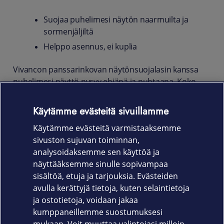
Suojaa puhelimesi näytön naarmuilta ja
sormenjäljiltä
Helppo asennus, ei kuplia
Vivancon panssarinkovan näytönsuojalasin kanssa
puhelimesi näyttö pysyy ehjänä ja puhtaana. Koko
näytön suojaava, iskunkestävä ja naarmuuntumaton
suojalasi on valmistettu karkaistusta lasista.
Käytämme evästeitä sivuillamme
Näytönsuojan käsitelty pinta ehkäisee sormenjälkiä ja
Käytämme evästeitä varmistaaksemme
pitää näytön puhtaana.
sivuston sujuvan toiminnan,
Tuotekoodi
analysoidaksemme sen käyttöä ja
näyttääksemme sinulle sopivampaa
63239
sisältöä, etuja ja tarjouksia. Evästeiden
avulla kerättyjä tietoja, kuten selaintietoja
ja ostotietoja, voidaan jakaa
kumppaneillemme suostumuksesi