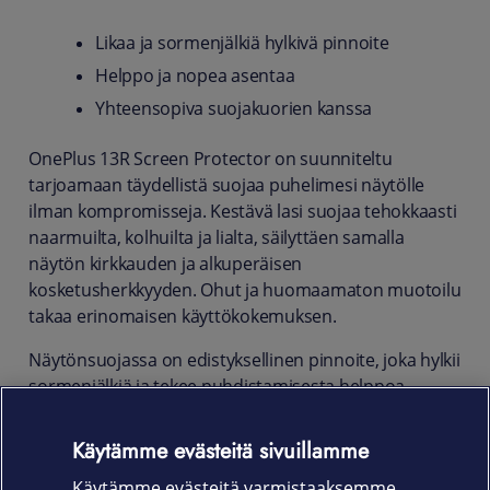
Likaa ja sormenjälkiä hylkivä pinnoite
Helppo ja nopea asentaa
Yhteensopiva suojakuorien kanssa
OnePlus 13R Screen Protector on suunniteltu
tarjoamaan täydellistä suojaa puhelimesi näytölle
ilman kompromisseja. Kestävä lasi suojaa tehokkaasti
naarmuilta, kolhuilta ja lialta, säilyttäen samalla
näytön kirkkauden ja alkuperäisen
kosketusherkkyyden. Ohut ja huomaamaton muotoilu
takaa erinomaisen käyttökokemuksen.
Näytönsuojassa on edistyksellinen pinnoite, joka hylkii
sormenjälkiä ja tekee puhdistamisesta helppoa.
Kuplia ehkäisevä asennusmekanismi varmistaa
vaivattoman kiinnityksen ilman ilmakuplia. Valitse
Käytämme evästeitä sivuillamme
OnePlus 13R Screen Protector ja pidä puhelimesi
Käytämme evästeitä varmistaaksemme