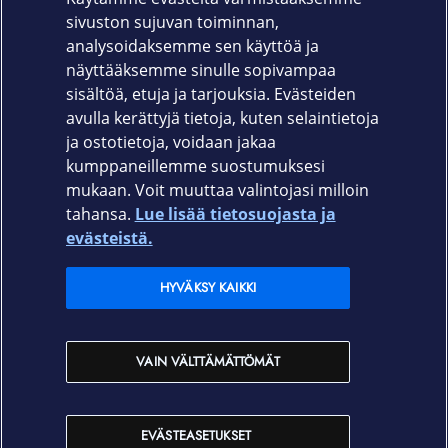
näyttö uudenveroisena.
sivuston sujuvan toiminnan,
Tuotekoodi
analysoidaksemme sen käyttöä ja
näyttääksemme sinulle sopivampaa
5431101879
sisältöä, etuja ja tarjouksia. Evästeiden
avulla kerättyjä tietoja, kuten selaintietoja
ja ostotietoja, voidaan jakaa
kumppaneillemme suostumuksesi
mukaan. Voit muuttaa valintojasi milloin
tahansa.
Lue lisää tietosuojasta ja
Elisa.fi
evästeistä.
Elisa Oyj
HYVÄKSY KAIKKI
Elisan myymälät
VAIN VÄLTTÄMÄTTÖMÄT
Yhteystiedot
EVÄSTEASETUKSET