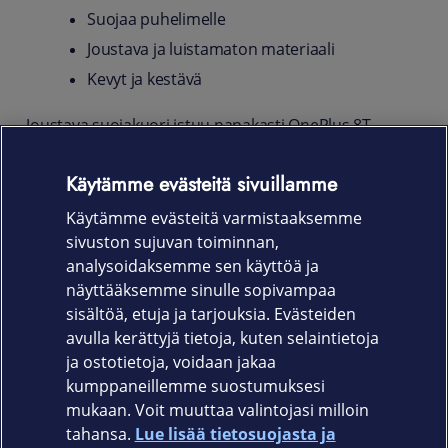
Suojaa puhelimelle
Joustava ja luistamaton materiaali
Kevyt ja kestävä
Joustava suojakuori istuu napakasti OnePlus 8T -
puhelimen runkoon ja varjelee sitä kolhuilta,
naarmuilta ja sormenjäljiltä. Liukumattoman pinnan
Käytämme evästeitä sivuillamme
ansiosta kuori pysyy hyvässä otteessa kädessäsi ja
Käytämme evästeitä varmistaaksemme
helpottaa myös puhelimen käsittelyä.
sivuston sujuvan toiminnan,
Tuotekoodi
analysoidaksemme sen käyttöä ja
näyttääksemme sinulle sopivampaa
650-1824
sisältöä, etuja ja tarjouksia. Evästeiden
avulla kerättyjä tietoja, kuten selaintietoja
ja ostotietoja, voidaan jakaa
kumppaneillemme suostumuksesi
mukaan. Voit muuttaa valintojasi milloin
tahansa.
Lue lisää tietosuojasta ja