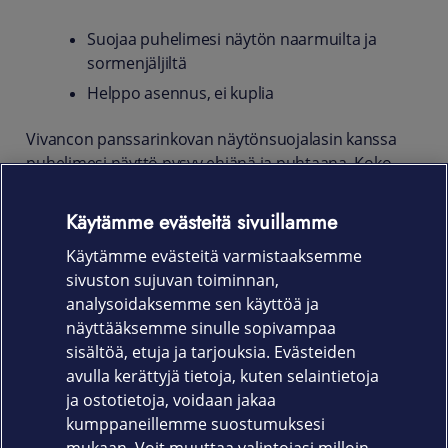
Suojaa puhelimesi näytön naarmuilta ja
sormenjäljiltä
Helppo asennus, ei kuplia
Vivancon panssarinkovan näytönsuojalasin kanssa
puhelimesi näyttö pysyy ehjänä ja puhtaana. Koko
näytön suojaava, iskunkestävä ja naarmuuntumaton
suojalasi on valmistettu karkaistusta lasista.
Käytämme evästeitä sivuillamme
Näytönsuojan käsitelty pinta ehkäisee sormenjälkiä ja
Käytämme evästeitä varmistaaksemme
pitää näytön puhtaana.
sivuston sujuvan toiminnan,
Tuotekoodi
analysoidaksemme sen käyttöä ja
näyttääksemme sinulle sopivampaa
63199
sisältöä, etuja ja tarjouksia. Evästeiden
avulla kerättyjä tietoja, kuten selaintietoja
ja ostotietoja, voidaan jakaa
kumppaneillemme suostumuksesi