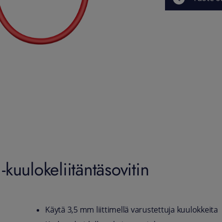
uulokeliitäntäsovitin
Käytä 3,5 mm liittimellä varustettuja kuulokkeita