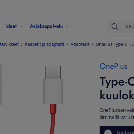
Ideat
Asiakaspalvelu
tarvikkeet
Kaapelit ja adapterit
Adapterit
OnePlus Type-C - 3
OnePlus
Type-C
kuulok
OnePlussan valmi
liittimellä var
Tuote o