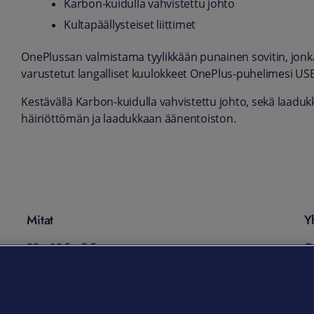
Karbon-kuidulla vahvistettu johto
Kultapäällysteiset liittimet
OnePlussan valmistama tyylikkään punainen sovitin, jonka a
varustetut langalliset kuulokkeet OnePlus-puhelimesi USB 
Kestävällä Karbon-kuidulla vahvistettu johto, sekä laadukka
häiriöttömän ja laadukkaan äänentoiston.
Mitat
Y
90 x 10,5 x 5,5 mm
On
9
Paino
T
3 g