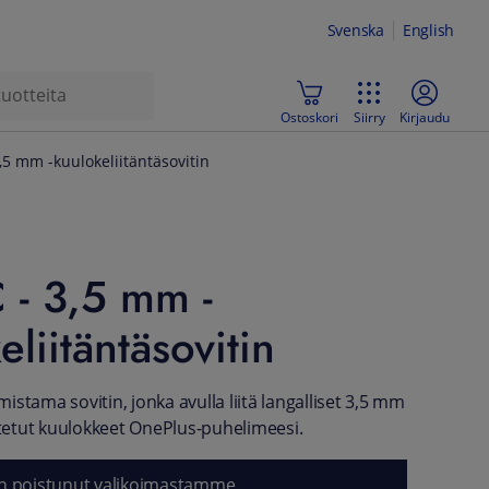
Svenska
English
Ostoskori
Siirry
Kirjaudu
,5 mm -kuulokeliitäntäsovitin
 - 3,5 mm -
eliitäntäsovitin
stama sovitin, jonka avulla liitä langalliset 3,5 mm
ustetut kuulokkeet OnePlus-puhelimeesi.
n poistunut valikoimastamme.