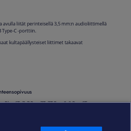
vulla liität perinteisellä 3,5 mm:n audioliittimellä
Type-C -porttiin.
at kultapäällysteiset liittimet takaavat
hteensopivuus
ePlus 6T, 7, 7 Pro, 7T, 7T Pro, 8, 8 Pro, 8T,
, 9 Pro, Nord, Nord N10, Nord N100
uotekoodi