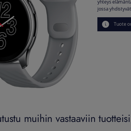
yhteys elämänta
jossa yhdistyvä
Tuote o
utustu muihin vastaaviin tuotteisi