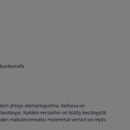
a
akunkestolla
vaton yhteys elämäntapoihisi. Kellossa on
stävyys. Kaikkiin versioihin on lisätty kestävyyttä
vuuden maksimoimiseksi molemmat versiot on myös