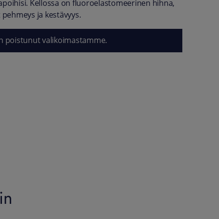
poihisi. Kellossa on fluoroelastomeerinen hihna,
t pehmeys ja kestävyys.
n poistunut valikoimastamme.
in