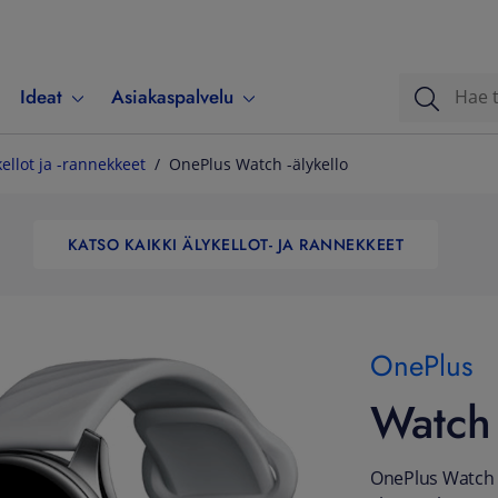
Ideat
Asiakaspalvelu
kellot ja -rannekkeet
OnePlus Watch -älykello
KATSO KAIKKI ÄLYKELLOT- JA RANNEKKEET
OnePlus
Watch 
OnePlus Watch -