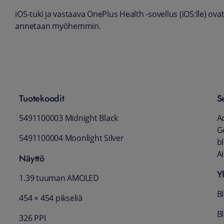
iOS-tuki ja vastaava OnePlus Health -sovellus (iOS:lle) ovat
annetaan myöhemmin.
Tuotekoodit
S
5491100003 Midnight Black
A
G
5491100004 Moonlight Silver
b
A
Näyttö
Y
1.39 tuuman AMOLED
B
454 × 454 pikseliä
B
326 PPI