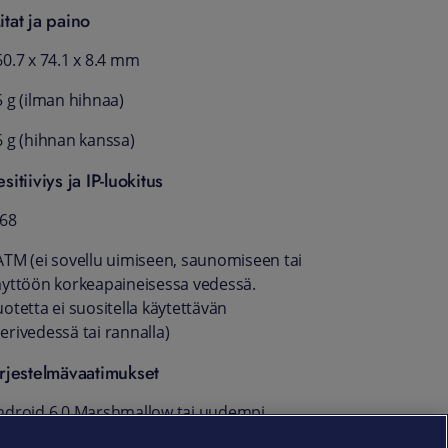
itat ja paino
60.7 x 74.1 x 8.4 mm
5 g (ilman hihnaa)
6 g (hihnan kanssa)
sitiiviys ja IP-luokitus
P68
ATM (ei sovellu uimiseen, saunomiseen tai
äyttöön korkeapaineisessa vedessä.
otetta ei suositella käytettävän
erivedessä tai rannalla)
ärjestelmävaatimukset
ndroid 6.0 Marshmallow tai uudempi