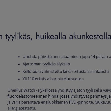
tyylikäs, huikealla akunkestoll
Unohda päivittäinen lataaminen jopa 14 päivän 
Ajattoman tyylikäs älykello
Kellotaulu valmistettu kirkastetusta safiirilasista
Yli 110 erilaista harjoittelumuotoa
OnePlus Watch -älykellossa yhdistyy ajaton tyyli sekä vai
fluoroelastomeerinen hihna, jossa yhdistyvät pehmeys ja ke
ja väriä parantava ensiluokkainen PVD-pinnoite. Muka
allergiatestattu.