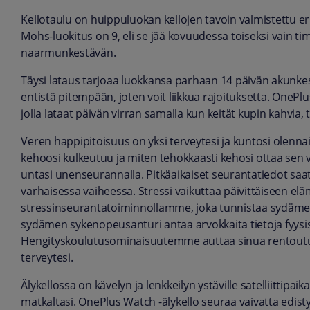
Kellotaulu on huippuluokan kellojen tavoin valmistettu erit
Mohs-luokitus on 9, eli se jää kovuudessa toiseksi vain tim
naarmunkestävän.
Täysi lataus tarjoaa luokkansa parhaan 14 päivän akunkes
entistä pitempään, joten voit liikkua rajoituksetta. OnePl
jolla lataat päivän virran samalla kun keität kupin kahvia, 
Veren happipitoisuus on yksi terveytesi ja kuntosi olenna
kehoosi kulkeutuu ja miten tehokkaasti kehosi ottaa sen 
untasi unenseurannalla. Pitkäaikaiset seurantatiedot saat
varhaisessa vaiheessa. Stressi vaikuttaa päivittäisee
stressinseurantatoiminnollamme, joka tunnistaa sydäme
sydämen sykenopeusanturi antaa arvokkaita tietoja fyysis
Hengityskoulutusominaisuutemme auttaa sinua rentoutu
terveytesi.
Älykellossa on kävelyn ja lenkkeilyn ystäville satelliittipai
matkaltasi. OnePlus Watch -älykello seuraa vaivatta edisty