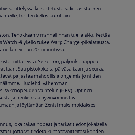
yiskäsittelyssä kirkastetusta safiirilasista. Sen
anteille, tehden kellosta erittäin
ton. Tehokkaan virranhallinnan tuella akku kestää
us Watch -älykello tukee Warp Charge -pikalatausta,
tai viikon virran 20 minuutissa.
isista mittareista. Se kertoo, paljonko happea
vastaan. Saa pistokokeita päiväsaikaan ja seuraa
tavat paljastaa mahdollisia ongelmia jo niiden
n elämäämme. Huolehdi vähemmän
si sykenopeuden vaihtelun (HRV). Optinen
estä ja henkisestä hyvinvoinnistasi.
maan ja löytämään Zenisi maksimoidaksesi
kannus, joka takaa nopeat ja tarkat tiedot jokaisella
stäsi, jotta voit edetä kuntotavoitteitasi kohden.