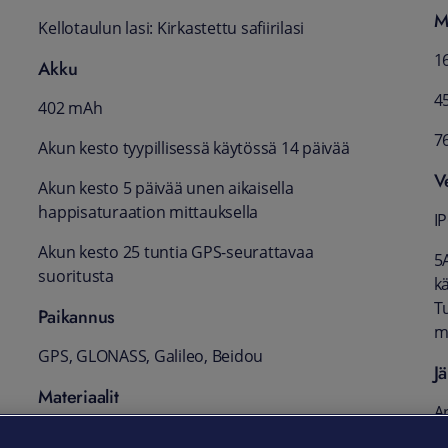
M
Kellotaulun lasi: Kirkastettu safiirilasi
1
Akku
4
402 mAh
7
Akun kesto tyypillisessä käytössä 14 päivää
Ve
Akun kesto 5 päivää unen aikaisella
happisaturaation mittauksella
I
Akun kesto 25 tuntia GPS-seurattavaa
5
suoritusta
k
Tu
Paikannus
m
GPS, GLONASS, Galileo, Beidou
J
Materiaalit
A
Fluoroelastomeerinen hihna (leveys 22 mm,