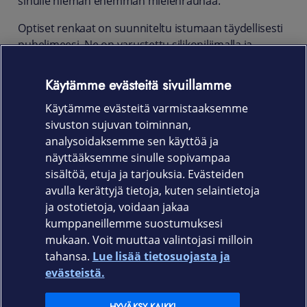
sinulle hieman enemmän mielenrauhaa.
Optiset renkaat on suunniteltu istumaan täydellisesti
puhelimeesi. Ne on varustettu silikoniliimalla ja
mukana tulee helppokäyttöinen applikaattori, joka
tekee asennuksesta niin yksinkertaisen, että
Käytämme evästeitä sivuillamme
useimmat ihmiset voivat tehdä sen ensimmäisellä
Käytämme evästeitä varmistaaksemme
yrittämällä.
sivuston sujuvan toiminnan,
Tuotenumero
analysoidaksemme sen käyttöä ja
näyttääksemme sinulle sopivampaa
1209
sisältöä, etuja ja tarjouksia. Evästeiden
avulla kerättyjä tietoja, kuten selaintietoja
ja ostotietoja, voidaan jakaa
kumppaneillemme suostumuksesi
mukaan. Voit muuttaa valintojasi milloin
tahansa.
Lue lisää tietosuojasta ja
Elisa.fi
evästeistä.
HYVÄKSY KAIKKI