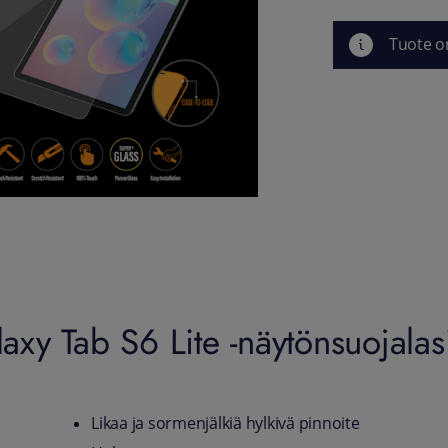
Tuote o
xy Tab S6 Lite -näytönsuojalas
Likaa ja sormenjälkiä hylkivä pinnoite