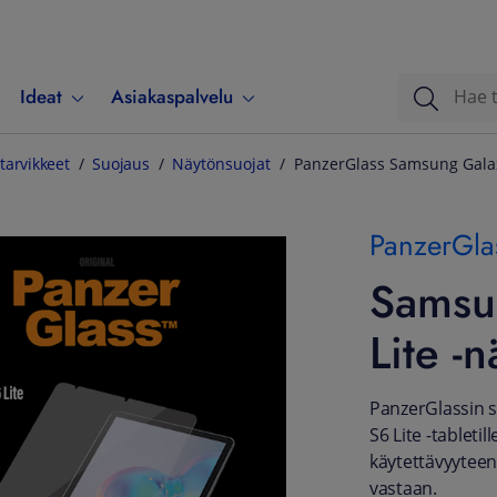
Ideat
Asiakaspalvelu
tarvikkeet
Suojaus
Näytönsuojat
PanzerGlass Samsung Galax
PanzerGla
Samsu
Lite -
PanzerGlassin 
S6 Lite -tabletil
käytettävyytee
vastaan.