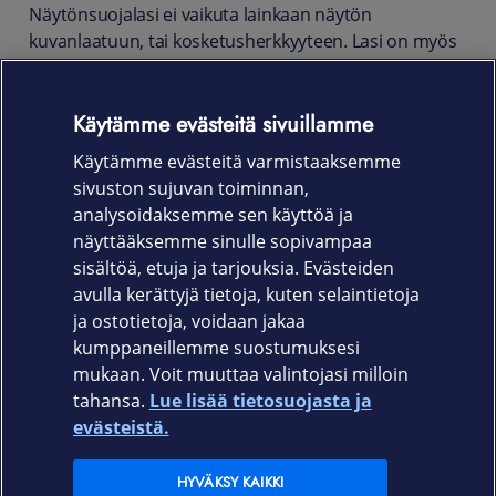
Näytönsuojalasi ei vaikuta lainkaan näytön
kuvanlaatuun, tai kosketusherkkyyteen. Lasi on myös
suunniteltu yhteensopivaksi puhelimen suojakuorien
kanssa.
Käytämme evästeitä sivuillamme
Pakkaus sisältää näytönsuojalasin, mikrokuituliinan,
Käytämme evästeitä varmistaaksemme
kosteusliinan ja pölynpoistotarran.
sivuston sujuvan toiminnan,
Tuotenumero
analysoidaksemme sen käyttöä ja
näyttääksemme sinulle sopivampaa
7365
sisältöä, etuja ja tarjouksia. Evästeiden
avulla kerättyjä tietoja, kuten selaintietoja
ja ostotietoja, voidaan jakaa
kumppaneillemme suostumuksesi
mukaan. Voit muuttaa valintojasi milloin
tahansa.
Lue lisää tietosuojasta ja
Elisa.fi
evästeistä.
Elisa Oyj
HYVÄKSY KAIKKI