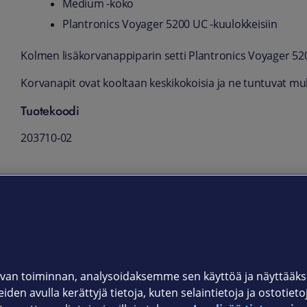
Medium -koko
Plantronics Voyager 5200 UC -kuulokkeisiin
Kolmen lisäkorvanappiparin setti Plantronics Voyager 520
Korvanapit ovat kooltaan keskikokoisia ja ne tuntuvat muk
Tuotekoodi
203710-02
Yhteensopivat tuotteet
van toiminnan, analysoidaksemme sen käyttöä ja näyttää
iden avulla kerättyjä tietoja, kuten selaintietoja ja ostotiet