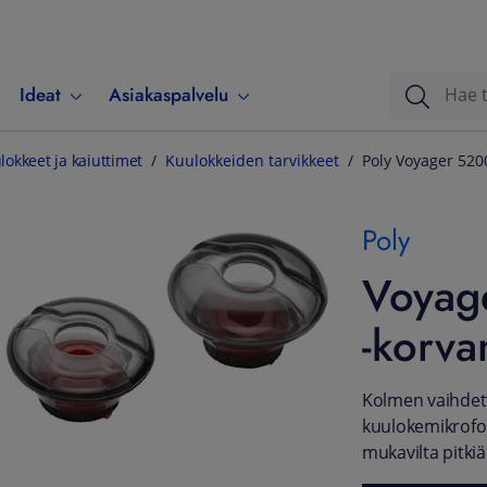
Ideat
Asiakaspalvelu
lokkeet ja kaiuttimet
Kuulokkeiden tarvikkeet
Poly Voyager 52
Poly
Voyag
-korva
Kolmen vaihdett
kuulokemikrofon
mukavilta pitkiä