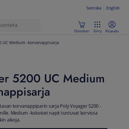
Svenska
English
Ostoskori
Siirry
Kirjaudu
00 UC Medium -korvanappisarja
er 5200 UC Medium
nappisarja
avan korvanappiparin sarja Poly Voyager 5200 -
ille. Medium -kokoiset napit tuntuvat korvissa
kin aikoja.