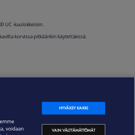
0 UC -kuulokkeisiin.
avilta korvissa pitkäänkin käytettäessä.
HYVÄKSY KAIKKI
ksemme
oja, voidaan
VAIN VÄLTTÄMÄTTÖMÄT