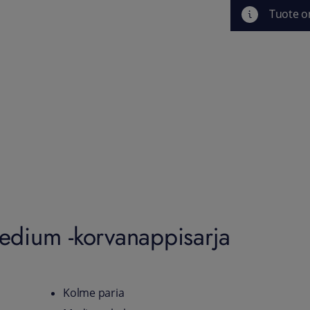
Tuote o
dium -korvanappisarja
Kolme paria