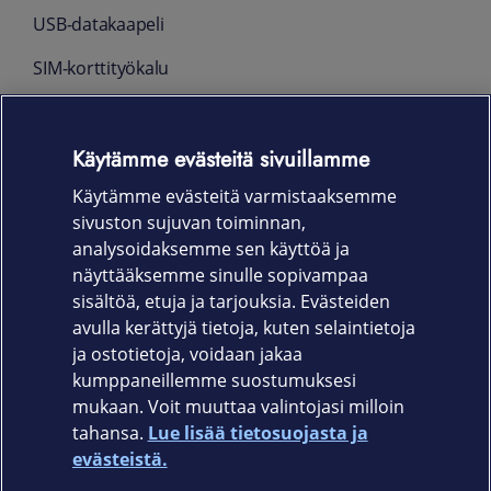
USB‑datakaapeli
SIM‑korttityökalu
Suojakuori
Käytämme evästeitä sivuillamme
Pikaopas
Käytämme evästeitä varmistaaksemme
Turvallisuusohje
sivuston sujuvan toiminnan,
Takuu
analysoidaksemme sen käyttöä ja
näyttääksemme sinulle sopivampaa
24 kk
sisältöä, etuja ja tarjouksia. Evästeiden
avulla kerättyjä tietoja, kuten selaintietoja
ja ostotietoja, voidaan jakaa
kumppaneillemme suostumuksesi
mukaan. Voit muuttaa valintojasi milloin
tahansa.
Lue lisää tietosuojasta ja
Elisa.fi
evästeistä.