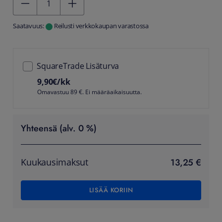
Saatavuus:
Reilusti verkkokaupan varastossa
SquareTrade Lisäturva
9,90
€/kk
Omavastuu 89 €. Ei määräaikaisuutta.
Yhteensä (alv. 0 %)
13,25 €
Kuukausimaksut
LISÄÄ KORIIN