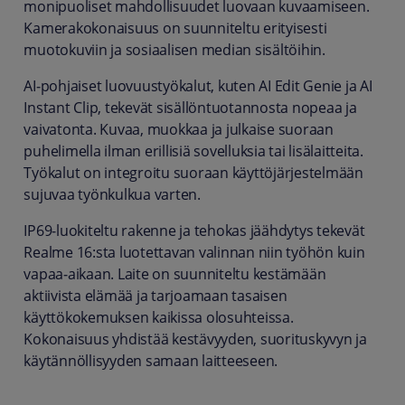
monipuoliset mahdollisuudet luovaan kuvaamiseen.
Kamerakokonaisuus on suunniteltu erityisesti
muotokuviin ja sosiaalisen median sisältöihin.
AI‑pohjaiset luovuustyökalut, kuten AI Edit Genie ja AI
Instant Clip, tekevät sisällöntuotannosta nopeaa ja
vaivatonta. Kuvaa, muokkaa ja julkaise suoraan
puhelimella ilman erillisiä sovelluksia tai lisälaitteita.
Työkalut on integroitu suoraan käyttöjärjestelmään
sujuvaa työnkulkua varten.
IP69‑luokiteltu rakenne ja tehokas jäähdytys tekevät
Realme 16:sta luotettavan valinnan niin työhön kuin
vapaa‑aikaan. Laite on suunniteltu kestämään
aktiivista elämää ja tarjoamaan tasaisen
käyttökokemuksen kaikissa olosuhteissa.
Kokonaisuus yhdistää kestävyyden, suorituskyvyn ja
käytännöllisyyden samaan laitteeseen.