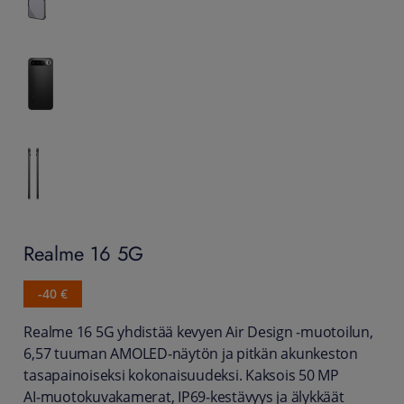
Realme
16 5G
-40 €
Realme 16 5G yhdistää kevyen Air Design ‑muotoilun,
6,57 tuuman AMOLED‑näytön ja pitkän akunkeston
tasapainoiseksi kokonaisuudeksi. Kaksois 50 MP
AI‑muotokuvakamerat, IP69‑kestävyys ja älykkäät