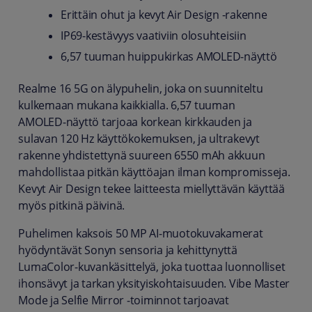
Erittäin ohut ja kevyt Air Design -rakenne
IP69‑kestävyys vaativiin olosuhteisiin
6,57 tuuman huippukirkas AMOLED‑näyttö
Realme 16 5G on älypuhelin, joka on suunniteltu
kulkemaan mukana kaikkialla. 6,57 tuuman
AMOLED‑näyttö tarjoaa korkean kirkkauden ja
sulavan 120 Hz käyttökokemuksen, ja ultrakevyt
rakenne yhdistettynä suureen 6550 mAh akkuun
mahdollistaa pitkän käyttöajan ilman kompromisseja.
Kevyt Air Design tekee laitteesta miellyttävän käyttää
myös pitkinä päivinä.
Puhelimen kaksois 50 MP AI‑muotokuvakamerat
hyödyntävät Sonyn sensoria ja kehittynyttä
LumaColor‑kuvankäsittelyä, joka tuottaa luonnolliset
ihonsävyt ja tarkan yksityiskohtaisuuden. Vibe Master
Mode ja Selfie Mirror ‑toiminnot tarjoavat