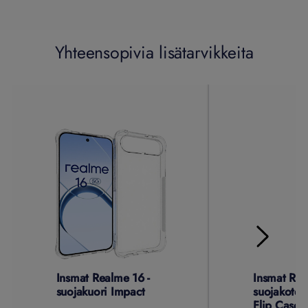
Yhteensopivia lisätarvikkeita
Insmat Realme 16 -
Insmat Rea
suojakuori Impact
suojakotel
Flip Case