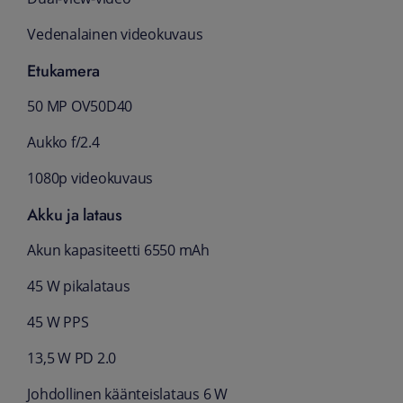
Vedenalainen videokuvaus
Etukamera
50 MP OV50D40
Aukko f/2.4
1080p videokuvaus
Akku ja lataus
Akun kapasiteetti 6550 mAh
45 W pikalataus
45 W PPS
13,5 W PD 2.0
Johdollinen käänteislataus 6 W