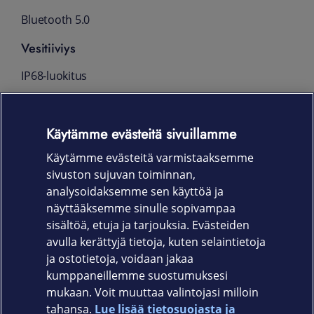
Bluetooth 5.0
Vesitiiviys
IP68-luokitus
Hihnan koot
Käytämme evästeitä sivuillamme
Leveys:
22mm
Käytämme evästeitä varmistaaksemme
Säädettävä pituus:
150-215mm
sivuston sujuvan toiminnan,
Takuu
analysoidaksemme sen käyttöä ja
näyttääksemme sinulle sopivampaa
24 kk
sisältöä, etuja ja tarjouksia. Evästeiden
avulla kerättyjä tietoja, kuten selaintietoja
ja ostotietoja, voidaan jakaa
kumppaneillemme suostumuksesi
mukaan. Voit muuttaa valintojasi milloin
tahansa.
Lue lisää tietosuojasta ja