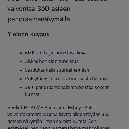
valvontaa 360 asteen
panoraamanäkymällä
Yleinen kuvaus
6MP tarkka ja luotettava kuva
Älykäs henkilön tunnistus
Laadukas kaksisuuntainen ääni
PoE-yhteys tekee asennuksesta helpon
360° panoraamanäkymä poistaa sokeat
kulmat
Reolink FE-P 6MP Panorama Fisheye PoE -
valvontakamera tarjoaa käyttäjälleen täyden 360
asteen näkymän ilman sokeita kulmia. Sen
edistyksellinen panoraamanäkymä mahdollistaa