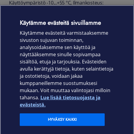
Käyttöympäristö -10...+55 °C, Ilmankosteus:
10~90 %
Käytämme evästeitä sivuillamme
Mitat: 126 x 49,2mm
Käytämme evästeitä varmistaaksemme
Paino 293 g
sivuston sujuvan toiminnan,
Takuu
analysoidaksemme sen käyttöä ja
näyttääksemme sinulle sopivampaa
24 kk
sisältöä, etuja ja tarjouksia. Evästeiden
avulla kerättyjä tietoja, kuten selaintietoja
ja ostotietoja, voidaan jakaa
kumppaneillemme suostumuksesi
mukaan. Voit muuttaa valintojasi milloin
tahansa.
Lue lisää tietosuojasta ja
Elisa.fi
evästeistä.
Elisa Oyj
HYVÄKSY KAIKKI