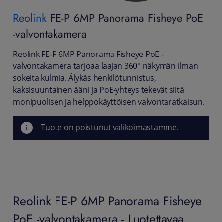
Reolink
FE-P 6MP Panorama Fisheye PoE
-valvontakamera
Reolink FE-P 6MP Panorama Fisheye PoE -
valvontakamera tarjoaa laajan 360° näkymän ilman
sokeita kulmia. Älykäs henkilötunnistus,
kaksisuuntainen ääni ja PoE-yhteys tekevät siitä
monipuolisen ja helppokäyttöisen valvontaratkaisun.
Tuote on poistunut valikoimastamme.
Reolink FE-P 6MP Panorama Fisheye
PoE -valvontakamera - Luotettavaa