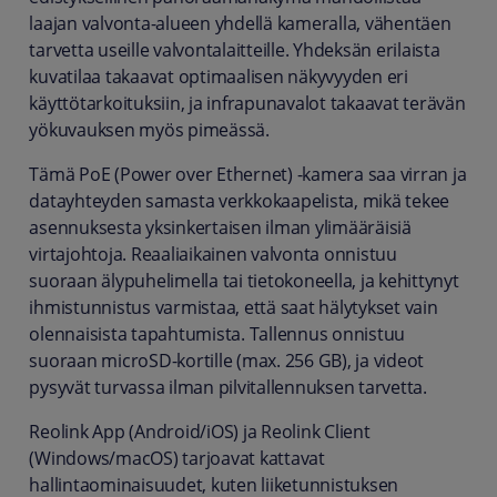
laajan valvonta-alueen yhdellä kameralla, vähentäen
tarvetta useille valvontalaitteille. Yhdeksän erilaista
kuvatilaa takaavat optimaalisen näkyvyyden eri
käyttötarkoituksiin, ja infrapunavalot takaavat terävän
yökuvauksen myös pimeässä.
Tämä PoE (Power over Ethernet) -kamera saa virran ja
datayhteyden samasta verkkokaapelista, mikä tekee
asennuksesta yksinkertaisen ilman ylimääräisiä
virtajohtoja. Reaaliaikainen valvonta onnistuu
suoraan älypuhelimella tai tietokoneella, ja kehittynyt
ihmistunnistus varmistaa, että saat hälytykset vain
olennaisista tapahtumista. Tallennus onnistuu
suoraan microSD-kortille (max. 256 GB), ja videot
pysyvät turvassa ilman pilvitallennuksen tarvetta.
Reolink App (Android/iOS) ja Reolink Client
(Windows/macOS) tarjoavat kattavat
hallintaominaisuudet, kuten liiketunnistuksen