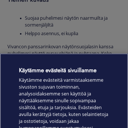
Suojaa puhelimesi näytön naarmuilta ja
sormenjäljiltä
Helppo asennus, ei kuplia
Vivancon panssarinkovan näytönsuojalasin kanssa
puhelimesi näyttö pysyy ehjänä ja puhtaana. Koko
näytön suojaava, iskunkestävä ja naarmuuntumaton
suojalasi on valmistettu karkaistusta lasista.
Käytämme evästeitä sivuillamme
Näytönsuojan käsitelty pinta ehkäisee sormenjälkiä ja
Käytämme evästeitä varmistaaksemme
pitää näytön puhtaana.
sivuston sujuvan toiminnan,
Tuotekoodi
analysoidaksemme sen käyttöä ja
näyttääksemme sinulle sopivampaa
62740
sisältöä, etuja ja tarjouksia. Evästeiden
avulla kerättyjä tietoja, kuten selaintietoja
ja ostotietoja, voidaan jakaa