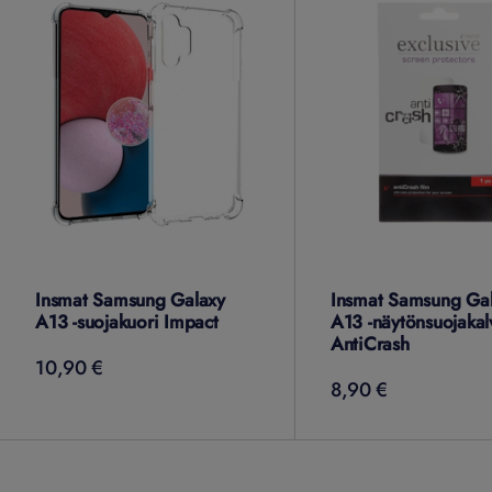
Insmat Samsung Galaxy
Insmat Samsung Ga
A13 -suojakuori Impact
A13 -näytönsuojakal
AntiCrash
10,90 €
10,90
€
8,90 €
8,90
€