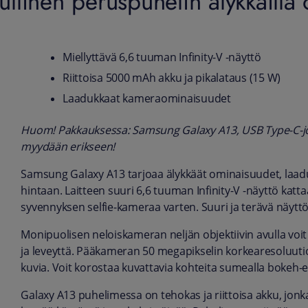
linen peruspuhelin älykkäillä 
Miellyttävä 6,6 tuuman Infinity-V -näyttö
Riittoisa 5000 mAh akku ja pikalataus (15 W)
Laadukkaat kameraominaisuudet
Huom! Pakkauksessa: Samsung Galaxy A13, USB Type-C-joht
myydään erikseen!
Samsung Galaxy A13 tarjoaa älykkäät ominaisuudet, laadu
hintaan. Laitteen suuri 6,6 tuuman Infinity-V -näyttö kat
syvennyksen selfie-kameraa varten. Suuri ja terävä näyttö
Monipuolisen neloiskameran neljän objektiivin avulla voit 
ja leveyttä. Pääkameran 50 megapikselin korkearesoluutioin
kuvia. Voit korostaa kuvattavia kohteita sumealla bokeh-ef
Galaxy A13 puhelimessa on tehokas ja riittoisa akku, jonka