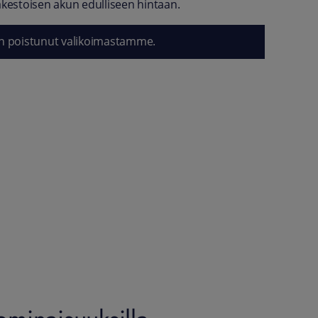
äkestoisen akun edulliseen hintaan.
n poistunut valikoimastamme.