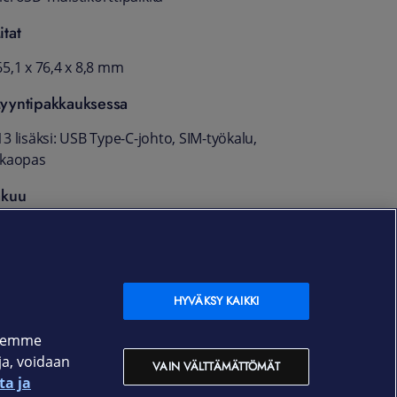
itat
65,1 x 76,4 x 8,8 mm
yyntipakkauksessa
3 lisäksi: USB Type-C-johto, SIM-työkalu,
ikaopas
akuu
4 kk
HYVÄKSY KAIKKI
ksemme
oja, voidaan
VAIN VÄLTTÄMÄTTÖMÄT
ta ja