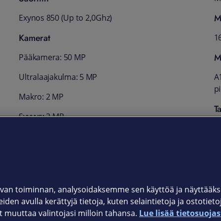
M
Exynos 850 (Up to 2,0Ghz)
Kamerat
1
M
Pääkamera: 50 MP
Ultralaajakulma: 5 MP
A1
p
Makro: 2 MP
T
Syvyys: 2 MP
2
Etukamera: 8 MP
Akku
5000 mAh, pikalataus (15 W)
van toiminnan, analysoidaksemme sen käyttöä ja näyttää
iden avulla kerättyjä tietoja, kuten selaintietoja ja ostotiet
muuttaa valintojasi milloin tahansa.
Lue lisää tietosuojas