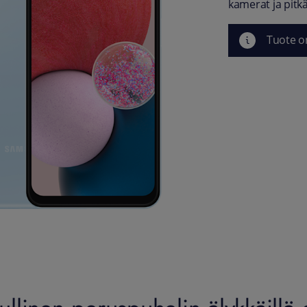
kamerat ja pitk
Tuote o