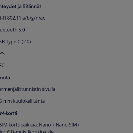
hteydet ja liitännät
i-Fi 802.11 a/b/g/n/ac
luetooth 5.0
SB Type-C (2.0)
PS
FC
uuta
rmenjälkitunnistin sivulla
,5 mm kuulokeliitäntä
IM-kortti
 SIM-korttipaikkaa: Nano + Nano-SIM /
icroSD-muistikorttipaikka