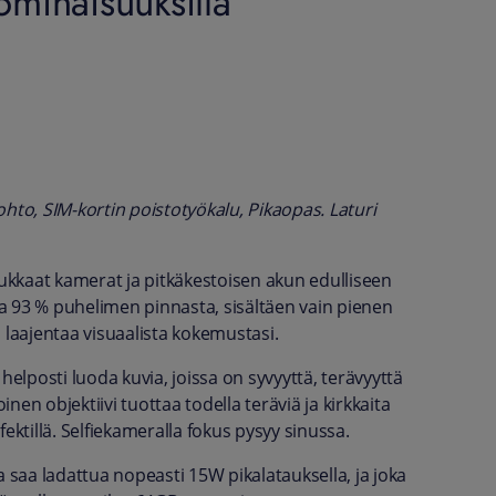
ominaisuuksilla
o, SIM-kortin poistotyökalu, Pikaopas. Laturi
kkaat kamerat ja pitkäkestoisen akun edulliseen
taa 93 % puhelimen pinnasta, sisältäen vain pienen
 laajentaa visuaalista kokemustasi.
helposti luoda kuvia, joissa on syvyyttä, terävyyttä
en objektiivi tuottaa todella teräviä ja kirkkaita
ektillä. Selfiekameralla fokus pysyy sinussa.
 saa ladattua nopeasti 15W pikalatauksella, ja joka