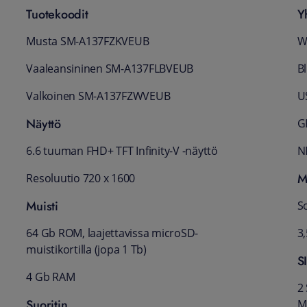
Tuotekoodit
Y
Musta SM-A137FZKVEUB
W
Vaaleansininen SM-A137FLBVEUB
B
Valkoinen SM-A137FZWVEUB
U
Näyttö
G
6.6 tuuman FHD+ TFT Infinity-V -näyttö
N
M
Resoluutio 720 x 1600
Muisti
So
64 Gb ROM, laajettavissa microSD-
3
muistikortilla (jopa 1 Tb)
S
4 Gb RAM
2
Suoritin
M