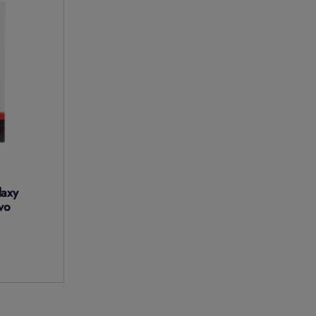
laxy
vo