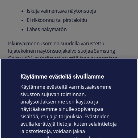
Iskuja vaimentava näytönsuoja
Ei rikkoonnu tai pirstaloidu
Lähes näkymätön
Iskunvaimennusominaisuudella varustettu
lujatekoinen näytönsuojakalvo suojaa Samsung
Galaxy A34 -puhelimesi näyttöä jopa putoamisen
sattuessa, ja estää vaarallisten pirstaleiden
syntymisen. Myös lika ja pöly jäävät kalvon
Käytämme evästeitä sivuillamme
ulkopuolelle. Ohut suojakalvo ei vaikuta laitteen
Käytämme evästeitä varmistaaksemme
kosketusominaisuuksiin.
sivuston sujuvan toiminnan,
Tuotekoodi
analysoidaksemme sen käyttöä ja
näyttääksemme sinulle sopivampaa
861-1453
sisältöä, etuja ja tarjouksia. Evästeiden
avulla kerättyjä tietoja, kuten selaintietoja
ja ostotietoja, voidaan jakaa