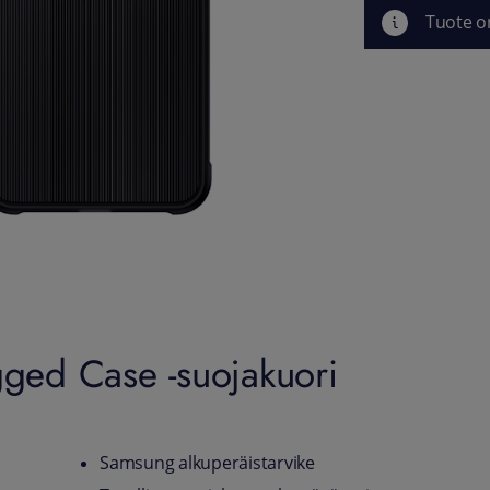
Tuote o
ed Case -suojakuori
Samsung alkuperäistarvike