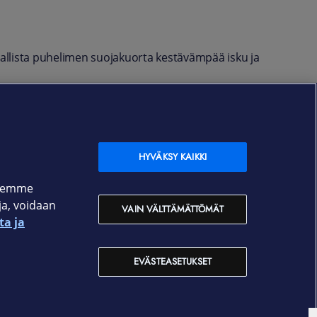
allista puhelimen suojakuorta kestävämpää isku ja
öjä.
HYVÄKSY KAIKKI
ksemme
oja, voidaan
VAIN VÄLTTÄMÄTTÖMÄT
ta ja
EVÄSTEASETUKSET
Yhteystiedot