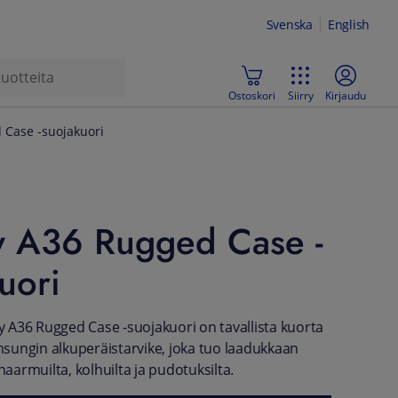
Svenska
English
Ostoskori
Siirry
Kirjaudu
Case -suojakuori
y A36 Rugged Case -
uori
A36 Rugged Case -suojakuori on tavallista kuorta
ungin alkuperäistarvike, joka tuo laadukkaan
 naarmuilta, kolhuilta ja pudotuksilta.