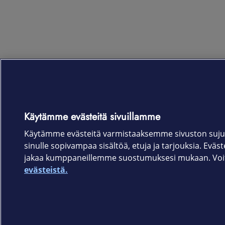
Käytämme evästeitä sivuillamme
Käytämme evästeitä varmistaaksemme sivuston suju
sinulle sopivampaa sisältöä, etuja ja tarjouksia. Eväste
jakaa kumppaneillemme suostumuksesi mukaan. Voit 
evästeistä.
Elisa.fi
Elisa Oyj
Käyttöehdot
Sopimusehdot
Tietosuojakäytäntö
Evästeasetukset
Tekijänoikeud