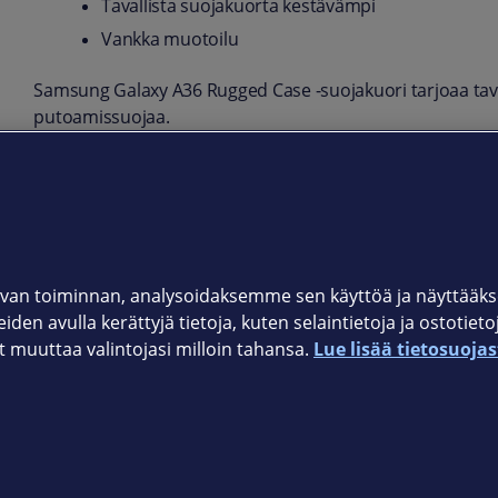
Tavallista suojakuorta kestävämpi
Vankka muotoilu
Samsung Galaxy A36 Rugged Case -suojakuori tarjoaa tav
putoamissuojaa.
Vankka muotoilu kestää erilaisia aktiviteetteja ja ympärist
Tuotekoodi
EF-RA366CBEGWW
van toiminnan, analysoidaksemme sen käyttöä ja näyttää
iden avulla kerättyjä tietoja, kuten selaintietoja ja ostotiet
muuttaa valintojasi milloin tahansa.
Lue lisää tietosuojas
Elisan myymälät
et © 2026 Elisa Oyj. Kaikki oikeudet pidätetään.