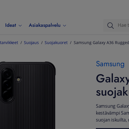
Ideat
Asiakaspalvelu
tarvikkeet
Suojaus
Suojakuoret
Samsung Galaxy A36 Rugged 
Samsung
Galax
suojak
Samsung Galaxy 
kestävämpi Sams
suojan iskuilta,