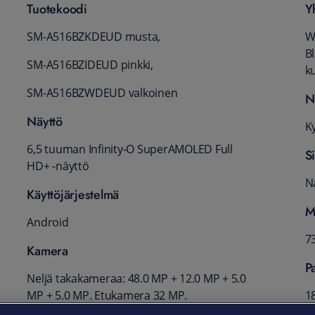
Tuotekoodi
Y
SM-A516BZKDEUD musta,
W
B
SM-A516BZIDEUD pinkki,
ku
SM-A516BZWDEUD valkoinen
N
Näyttö
Ky
6,5 tuuman Infinity-O SuperAMOLED Full
S
HD+ -näyttö
N
Käyttöjärjestelmä
M
Android
7
Kamera
P
Neljä takakameraa: 48.0 MP + 12.0 MP + 5.0
MP + 5.0 MP. Etukamera 32 MP.
1