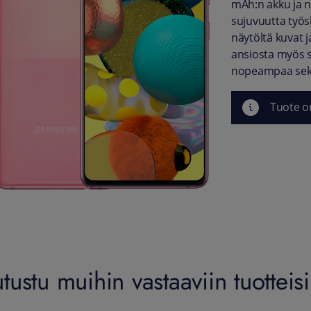
mAh:n akku ja n
sujuvuutta työ
näytöltä kuvat j
ansiosta myös 
nopeampaa sekä
Tuote o
utustu muihin vastaaviin tuotteisi