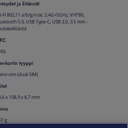
hteydet ja liitännät
i-Fi 802.11 a/b/g/n/ac 2.4G+5GHz, VHT80,
luetooth 5.0, USB Type-C, USB 2.0, 3.5 mm -
ulokeliitäntä
FC
llä
im-kortin tyyppi
ano-sim (dual-SIM)
itat
3,6 x 158,9 x 8,7 mm
aino
87 g