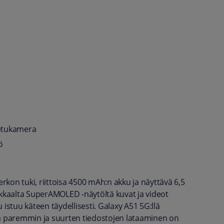
 etukamera
ö
kon tuki, riittoisa 4500 mAh:n akku ja näyttävä 6,5
kaalta SuperAMOLED -näytöltä kuvat ja videot
istuu käteen täydellisesti. Galaxy A51 5G:llä
tä paremmin ja suurten tiedostojen lataaminen on