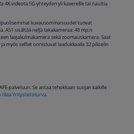
 4K-videota 5G-yhteyden yli kavereille tai nauttia
nipuolisemmat kuvausominaisuudet tuovat
ia. A51 sisältää neljä takakameraa: 48 mp:n
steen laajakulmakamera sekä zoomauskamera. Saat
ja myös selfiet onnistuvat laadukkaalla 32 pikselin
AFE-palveluun. Se antaa tehokkaan suojan kaikille
 tilaa Yritystietoturva.