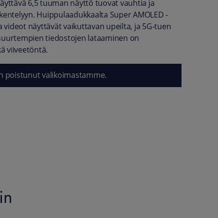
äyttävä 6,5 tuuman näyttö tuovat vauhtia ja
skentelyyn. Huippulaadukkaalta Super AMOLED -
a videot näyttävät vaikuttavan upeilta, ja 5G-tuen
suurtempien tiedostojen lataaminen on
 viiveetöntä.
n poistunut valikoimastamme.
in