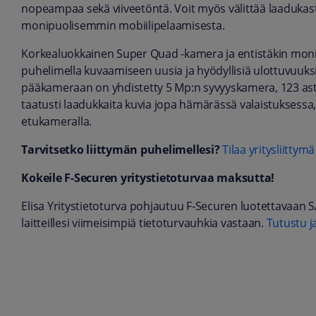
nopeampaa sekä viiveetöntä. Voit myös välittää laadukasta
monipuolisemmin mobiilipelaamisesta.
Korkealuokkainen Super Quad -kamera ja entistäkin mo
puhelimella kuvaamiseen uusia ja hyödyllisiä ulottuvuuks
pääkameraan on yhdistetty 5 Mp:n syvyyskamera, 123 a
taatusti laadukkaita kuvia jopa hämärässä valaistuksessa, 
etukameralla.
Tarvitsetko liittymän puhelimellesi?
Tilaa yritysliittymä
Kokeile F-Securen yritystietoturvaa maksutta!
Elisa Yritystietoturva pohjautuu F-Securen luotettavaan S
laitteillesi viimeisimpiä tietoturvauhkia vastaan.
Tutustu ja