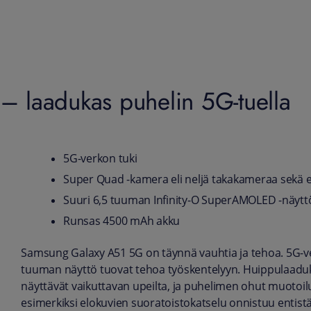
 laadukas puhelin 5G-tuella
5G-verkon tuki
Super Quad -kamera eli neljä takakameraa sekä
Suuri 6,5 tuuman Infinity-O SuperAMOLED -näytt
Runsas 4500 mAh akku
Samsung Galaxy A51 5G on täynnä vauhtia ja tehoa. 5G-ver
tuuman näyttö tuovat tehoa työskentelyyn. Huippulaaduk
näyttävät vaikuttavan upeilta, ja puhelimen ohut muotoilu 
esimerkiksi elokuvien suoratoistokatselu onnistuu entis