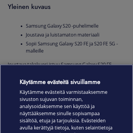
Yleinen kuvaus
Samsung Galaxy S20 -puhelimelle
Joustava ja luistamaton materiaali
Sopii Samsung Galaxy S20 FE ja S20 FE 5G -
malleille
Joustava takakuori istuu Samsung Galaxy S20 FE -
puhelimen runkoon kuin hansikas, ja ehkäisee
puhelintasi kolhuilta ja naarmuilta. Liukumattoman
Käytämme evästeitä sivuillamme
pinnan ansiosta saat puhelimestasi huomattavasti
Käytämme evästeitä varmistaaksemme
pitävämmän otteen.
sivuston sujuvan toiminnan,
Tuotekoodi
analysoidaksemme sen käyttöä ja
näyttääksemme sinulle sopivampaa
650-1822
sisältöä, etuja ja tarjouksia. Evästeiden
avulla kerättyjä tietoja, kuten selaintietoja