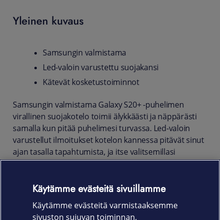
Yleinen kuvaus
Samsungin valmistama
Led-valoin varustettu suojakansi
Kätevät kosketustoiminnot
Samsungin valmistama Galaxy S20+ -puhelimen
virallinen suojakotelo toimii älykkäästi ja näppärästi
samalla kun pitää puhelimesi turvassa. Led-valoin
varustellut ilmoitukset kotelon kannessa pitävät sinut
ajan tasalla tapahtumista, ja itse valitsemillasi
kuvakkeilla notifikaatioista tulee entistä hauskempia.
Voit myös reagoida ilmoituksiin helposti avaamatta
Käytämme evästeitä sivuillamme
kantta.
Käytämme evästeitä varmistaaksemme
Tuotekoodit
sivuston sujuvan toiminnan,