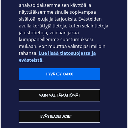
EF-NG985PBEGEU musta,
analysoidaksemme sen käyttöä ja
näyttääksemme sinulle sopivampaa
EF-NG985PJEGEU harmaa
sisältöä, etuja ja tarjouksia. Evästeiden
avulla kerättyjä tietoja, kuten selaintietoja
ja ostotietoja, voidaan jakaa
kumppaneillemme suostumuksesi
mukaan. Voit muuttaa valintojasi milloin
tahansa.
Lue lisää tietosuojasta ja
Elisa.fi
evästeistä.
Elisa Oyj
HYVÄKSY KAIKKI
Elisan myymälät
VAIN VÄLTTÄMÄTTÖMÄT
Yhteystiedot
EVÄSTEASETUKSET