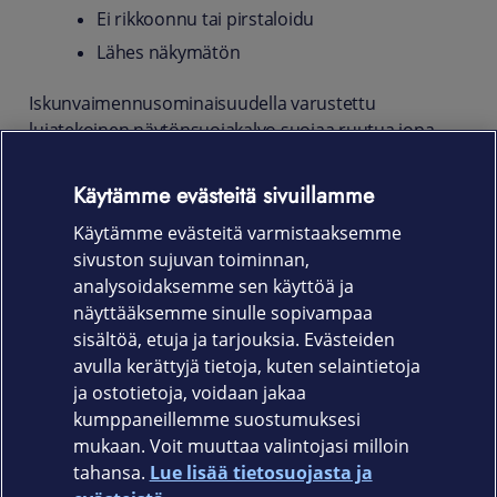
Ei rikkoonnu tai pirstaloidu
Lähes näkymätön
Iskunvaimennusominaisuudella varustettu
lujatekoinen näytönsuojakalvo suojaa ruutua jopa
putoamisen sattuessa, ja estää vaarallisten
pirstaleiden syntymisen. Myös lika ja pöly jäävät
Käytämme evästeitä sivuillamme
kalvon ulkopuolelle. Ohut suojakalvo ei vaikuta
Käytämme evästeitä varmistaaksemme
laitteen kosketusominaisuuksiin.
sivuston sujuvan toiminnan,
Tuotekoodi
analysoidaksemme sen käyttöä ja
näyttääksemme sinulle sopivampaa
861-1345
sisältöä, etuja ja tarjouksia. Evästeiden
avulla kerättyjä tietoja, kuten selaintietoja
ja ostotietoja, voidaan jakaa
kumppaneillemme suostumuksesi
mukaan. Voit muuttaa valintojasi milloin
tahansa.
Lue lisää tietosuojasta ja
Elisa.fi