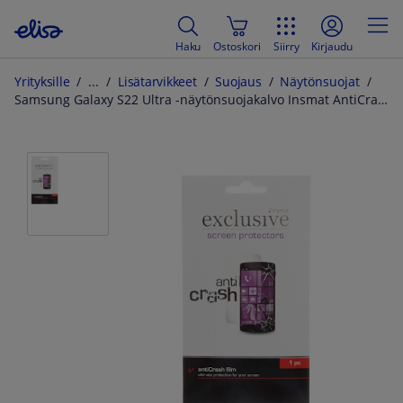
Haku
Ostoskori
Siirry
Kirjaudu
Yrityksille
Lisätarvikkeet
Suojaus
Näytönsuojat
Samsung Galaxy S22 Ultra -näytönsuojakalvo Insmat AntiCrash