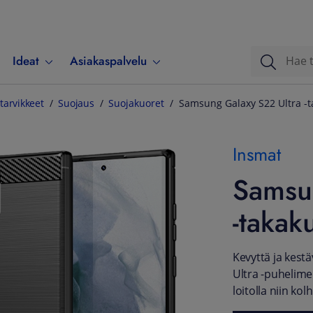
Ideat
Asiakaspalvelu
tarvikkeet
Suojaus
Suojakuoret
Samsung Galaxy S22 Ultra -
Insmat
Samsu
-takak
Kevyttä ja kestä
Ultra -puhelimel
loitolla niin ko