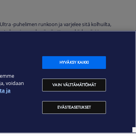
ltra -puhelimen runkoon ja varjelee sitä kolhuilta,
sta kuori pysyy hyvässä otteessa kädessäsi ja
HYVÄKSY KAIKKI
ksemme
oja, voidaan
VAIN VÄLTTÄMÄTTÖMÄT
ta ja
EVÄSTEASETUKSET
Yhteystiedot