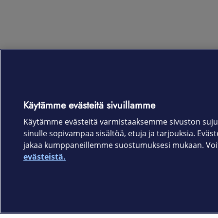
Käytämme evästeitä sivuillamme
Käytämme evästeitä varmistaaksemme sivuston suju
sinulle sopivampaa sisältöä, etuja ja tarjouksia. Eväste
jakaa kumppaneillemme suostumuksesi mukaan. Voit 
evästeistä.
Elisa.fi
Elisa Oyj
Käyttöehdot
Sopimusehdot
Tietosuojakäytäntö
Evästeasetukset
Tekijänoikeud