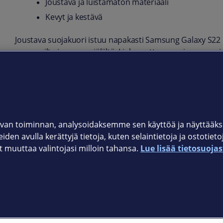
Joustava ja luistamaton materiaali
Kevyt ja kestävä
Joustava suojakuori istuu napakasti Samsung Galaxy S22 U
naarmuilta ja sormenjäljiltä. Liukumattoman pinnan ansio
helpottaa myös puhelimen käsittelyä.
Tuotekoodi
650-1949
van toiminnan, analysoidaksemme sen käyttöä ja näyttää
iden avulla kerättyjä tietoja, kuten selaintietoja ja ostotiet
muuttaa valintojasi milloin tahansa.
Lue lisää tietosuojas
Elisan myymälät
et © 2026 Elisa Oyj. Kaikki oikeudet pidätetään.