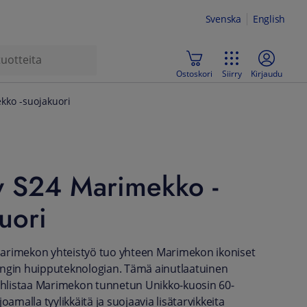
Svenska
English
Ostoskori
Siirry
Kirjaudu
ko -suojakuori
y S24 Marimekko -
uori
arimekon yhteistyö tuo yhteen Marimekon ikoniset
ungin huipputeknologian. Tämä ainutlaatuinen
listaa Marimekon tunnetun Unikko-kuosin 60-
joamalla tyylikkäitä ja suojaavia lisätarvikkeita