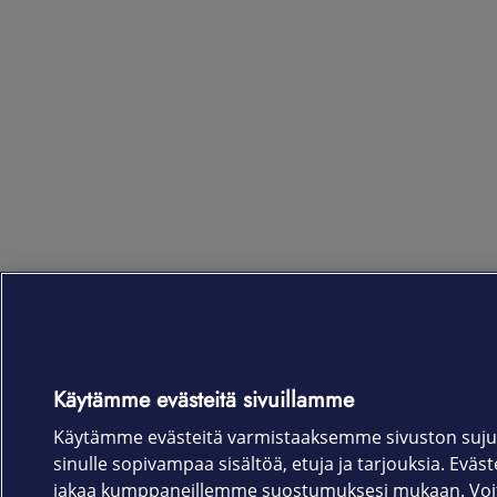
Käytämme evästeitä sivuillamme
Käytämme evästeitä varmistaaksemme sivuston suju
sinulle sopivampaa sisältöä, etuja ja tarjouksia. Eväste
jakaa kumppaneillemme suostumuksesi mukaan. Voit 