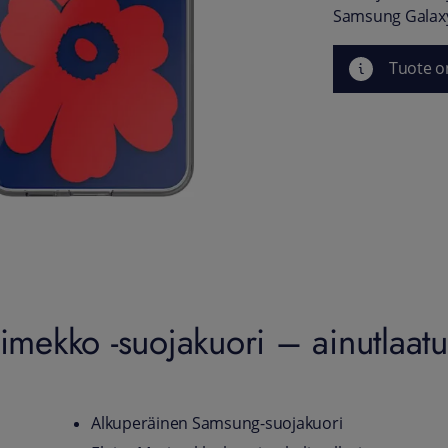
Samsung Galaxy 
Tuote o
ekko -suojakuori – ainutlaatui
Alkuperäinen Samsung-suojakuori