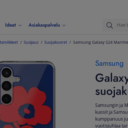
Ideat
Asiakaspalvelu
tarvikkeet
Suojaus
Suojakuoret
Samsung Galaxy S24 Marimek
Samsung
Galax
suojak
Samsungin ja M
kuosit ja Sams
kumppanuus juh
vuotisjuhlaa tar