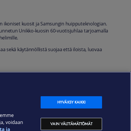
 ikoniset kuosit ja Samsungin huipputeknologian.
nnetun Unikko-kuosin 60-vuotisjuhlaa tarjoamalla
elimille.
aa sekä käytännöllistä suojaa että iloista, luovaa
HYVÄKSY KAIKKI
ksemme
oja, voidaan
VAIN VÄLTTÄMÄTTÖMÄT
ta ja