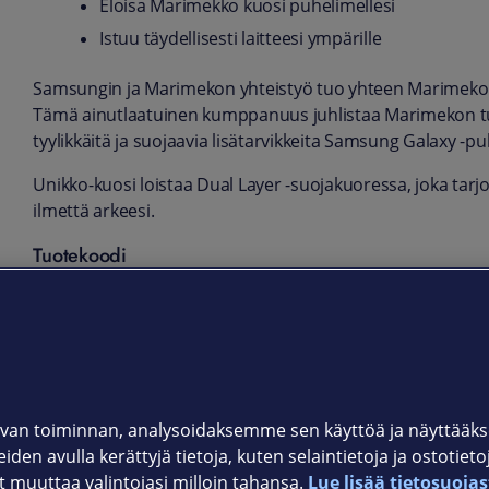
Eloisa Marimekko kuosi puhelimellesi
Istuu täydellisesti laitteesi ympärille
Samsungin ja Marimekon yhteistyö tuo yhteen Marimekon
Tämä ainutlaatuinen kumppanuus juhlistaa Marimekon tu
tyylikkäitä ja suojaavia lisätarvikkeita Samsung Galaxy -puh
Unikko-kuosi loistaa Dual Layer -suojakuoressa, joka tarjo
ilmettä arkeesi.
Tuotekoodi
GP-FPS921AMCLW blue/red
GP-FPS921AMCJW grey/silver
Valmistajan myöntämä takuu 12 kk
van toiminnan, analysoidaksemme sen käyttöä ja näyttää
iden avulla kerättyjä tietoja, kuten selaintietoja ja ostotiet
muuttaa valintojasi milloin tahansa.
Lue lisää tietosuojas