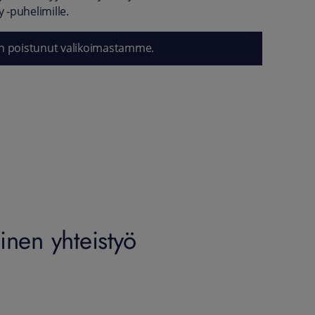
-puhelimille.
n poistunut valikoimastamme.
nen yhteistyö