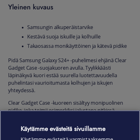
Yleinen kuvaus
Samsungin alkuperäistarvike
Kestävä suoja iskuille ja kolhuille
Takaosassa monikäyttöinen ja kätevä pidike
Pidä Samsung Galaxy S24+ -puhelimesi ehjänä Clear
Gadget Case -suojakuoren avulla. Tyylikkäästi
läpinäkyvä kuori estää suurella luotettavuudella
puhelintasi vaurioitumasta kolhujen ja iskujen
yhteydessä.
Clear Gadget Case -kuoreen sisältyy monipuolinen
pidike, joka toimii esimerkiksi jalustana pitkissä
puhelinsessioissa tai elokuvia katsellessa. Grip-
pidikeosa on helppo irrottaa ja vaihtaa haluamaasi
Käytämme evästeitä sivuillamme
mallin. Voit tehdä Galaxy S24+ -puhelimestasi
Käytämme evästeitä varmistaaksemme