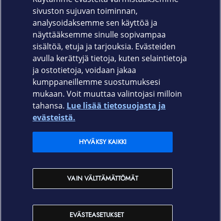
persoonallisen mukautettavilla vaihtoehdoilla.
sivuston sujuvan toiminnan,
Tuotekoodi
analysoidaksemme sen käyttöä ja
näyttääksemme sinulle sopivampaa
EF-XS926CTEGWW
sisältöä, etuja ja tarjouksia. Evästeiden
avulla kerättyjä tietoja, kuten selaintietoja
ja ostotietoja, voidaan jakaa
kumppaneillemme suostumuksesi
mukaan. Voit muuttaa valintojasi milloin
tahansa.
Lue lisää tietosuojasta ja
Elisa.fi
evästeistä.
Elisa Oyj
HYVÄKSY KAIKKI
Elisan myymälät
VAIN VÄLTTÄMÄTTÖMÄT
Yhteystiedot
EVÄSTEASETUKSET