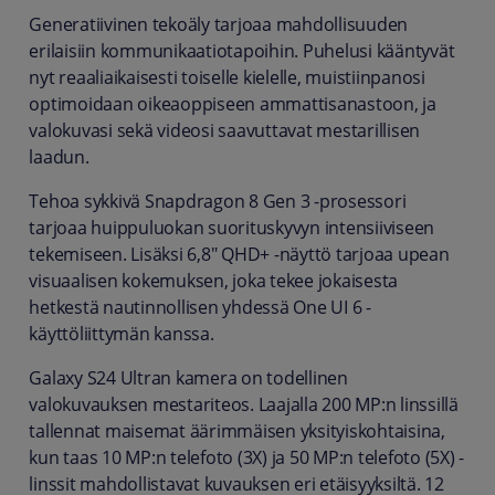
Generatiivinen tekoäly tarjoaa mahdollisuuden
erilaisiin kommunikaatiotapoihin. Puhelusi kääntyvät
nyt reaaliaikaisesti toiselle kielelle, muistiinpanosi
optimoidaan oikeaoppiseen ammattisanastoon, ja
valokuvasi sekä videosi saavuttavat mestarillisen
laadun.
Tehoa sykkivä Snapdragon 8 Gen 3 -prosessori
tarjoaa huippuluokan suorituskyvyn intensiiviseen
tekemiseen. Lisäksi 6,8" QHD+ -näyttö tarjoaa upean
visuaalisen kokemuksen, joka tekee jokaisesta
hetkestä nautinnollisen yhdessä One UI 6 -
käyttöliittymän kanssa.
Galaxy S24 Ultran kamera on todellinen
valokuvauksen mestariteos. Laajalla 200 MP:n linssillä
tallennat maisemat äärimmäisen yksityiskohtaisina,
kun taas 10 MP:n telefoto (3X) ja 50 MP:n telefoto (5X) -
linssit mahdollistavat kuvauksen eri etäisyyksiltä. 12