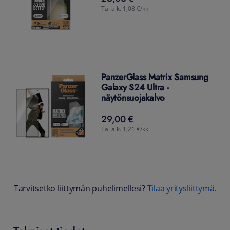
Tai alk. 1,08 €/kk
PanzerGlass Matrix Samsung
Galaxy S24 Ultra -
näytönsuojakalvo
29,00 €
29,00
€
Tai alk. 1,21 €/kk
Tarvitsetko liittymän puhelimellesi?
Tilaa yritysliittymä
.