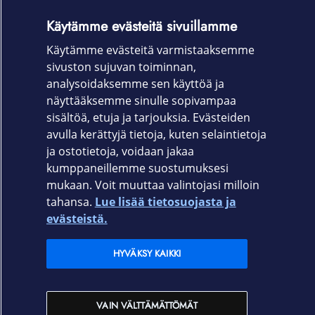
Pikaopas
Käytämme evästeitä sivuillamme
S Pen -kynä
Käytämme evästeitä varmistaaksemme
sivuston sujuvan toiminnan,
Takuu
analysoidaksemme sen käyttöä ja
24 kk
näyttääksemme sinulle sopivampaa
sisältöä, etuja ja tarjouksia. Evästeiden
avulla kerättyjä tietoja, kuten selaintietoja
ja ostotietoja, voidaan jakaa
kumppaneillemme suostumuksesi
mukaan. Voit muuttaa valintojasi milloin
tahansa.
Lue lisää tietosuojasta ja
Elisa.fi
evästeistä.
Elisa Oyj
HYVÄKSY KAIKKI
Elisan myymälät
VAIN VÄLTTÄMÄTTÖMÄT