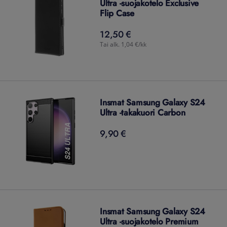
Ultra -suojakotelo Exclusive
Flip Case
12,50 €
12,50
€
Tai alk. 1,04 €/kk
Insmat Samsung Galaxy S24
Ultra -takakuori Carbon
9,90 €
9,90
€
Insmat Samsung Galaxy S24
Ultra -suojakotelo Premium