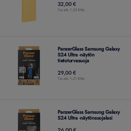
32,00 €
32,00
€
Tai alk. 1,33 €/kk
PanzerGlass Samsung Galaxy
S24 Ultra -näytön
tietoturvasuoja
29,00 €
29,00
€
Tai alk. 1,21 €/kk
PanzerGlass Samsung Galaxy
S24 Ultra -näytönsuojalasi
26,00 €
26,00
€