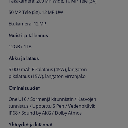
Takakamera: 200 MP Wide, 10 MP Tele (3X)
50 MP Tele (5X), 12 MP UW
Etukamera: 12 MP
Muisti ja tallennus
12GB / 1TB
Akku ja lataus
5 000 mAh Pikalataus (45W), langaton
pikalataus (15W), langaton virranjako
Ominaisuudet
One UI 6 / Sormenjälkitunnistin / Kasvojen
tunnistus / Upotettu S Pen / Vedenpitävä:
IP68 / Sound by AKG / Dolby Atmos
Yhteydet ja liitännät