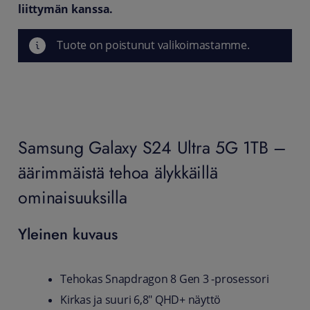
liittymän kanssa.
Tuote on poistunut valikoimastamme.
Samsung Galaxy S24 Ultra 5G 1TB –
äärimmäistä tehoa älykkäillä
ominaisuuksilla
Yleinen kuvaus
Tehokas Snapdragon 8 Gen 3 -prosessori
Kirkas ja suuri 6,8" QHD+ näyttö