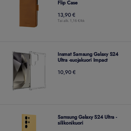
Flip Case
13,90 €
13,90
€
Tai alk. 1,16 €/kk
Insmat Samsung Galaxy S24
Ultra -suojakuori Impact
10,90 €
10,90
€
Samsung Galaxy S24 Ultra -
silikonikuori