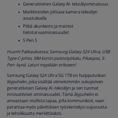
Generatiivinen Galaxy AI- tekoälyominaisuus
Markkinoiden johtava kamera tekoälyn
avustuksella
Pitkä akunkesto ja mainiot
tietoturvaominaisuudet
S Pen 5
Huom! Pakkauksessa: Samsung Galaxy S24 Ultra, USB
Type-C-johto, SIM-kortin poistotyökalu, Pikaopas, S-
Pen -kynä. Laturi myydään erikseen!
Samsung Galaxy S24 Ultra 5G 1TB on huippuluokan
älypuhelin, joka sisältää viimeisimmän sukupolven
generatiivisen Galaxy AI -tekoälyn ja sen tuomat
innovatiiviset ominaisuudet. Tämä älypuhelin ei
ainoastaan mullista tapaa, jolla kommunikoit, vaan
parantaa myös päivittäisen työskentelysi sujuvuutta
ja tehokkuutta merkittävästi.