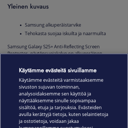
Yleinen kuvaus
Samsung alkuperäistarvike
Tehokasta suojaa iskuilta ja naarmuilta
Samsung Galaxy S25+ Anti-Reflecting Screen
Protector -näytönsuojakalvo on alkuperäinen
Samsung -suojatarvike laitteellesi. Täydellinen
yhteensopivuus sekä tehokas suoja näytölle
Käytämme evästeitä sivuillamme
naarmuilta ja kolhuilta. Mukana toimitetaan kaikki
Käytämme evästeitä varmistaaksemme
tarvittava kalvon asentamiseen.
sivuston sujuvan toiminnan,
Tuotekoodi
analysoidaksemme sen käyttöä ja
näyttääksemme sinulle sopivampaa
EF-US931CTEGWW
sisältöä, etuja ja tarjouksia. Evästeiden
avulla kerättyjä tietoja, kuten selaintietoja
ja ostotietoja, voidaan jakaa