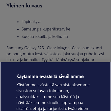
Yleinen kuvaus
Läpinäkyvä
Samsung alkuperäistarvike
Suojaa iskuilta ja kolhuilta
Samsung Galaxy S25+ Clear Magnet Case -suojakuori
on ohut, mutta kestävä kotelo, joka suojaa puhelintasi
iskuilta ja kolhuilta. Tyylikäs läpinäkyvä suojakuori
korostaa puhelimen omaa väriä.
Tuotekoodi
Käytämme evästeitä sivuillamme
Käytämme evästeitä varmistaaksemme
GP-FFS936YCATW
sivuston sujuvan toiminnan,
Takuu
analysoidaksemme sen käyttöä ja
näyttääksemme sinulle sopivampaa
12 kk
sisältöä, etuja ja tarjouksia. Evästeiden