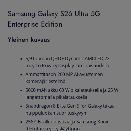
Samsung Galaxy S26 Ultra 5G
Enterprise Edition
Yleinen kuvaus
6,9 tuuman QHD+ Dynamic AMOLED 2X
‑näyttö Privacy Display -ominaisuudella
Ammattitason 200 MP AI‑avusteinen
kamerajärjestelmä
5000 mAh akku 60 W pikalatauksella ja 25 W
langattomalla pikalatauksella
Snapdragon 8 Elite Gen 5 for Galaxy takaa
huippuluokan suorituskyvyn
256 GB tallennustilaa ja Samsung Knox
‑tietoturva yrityskäyttöön