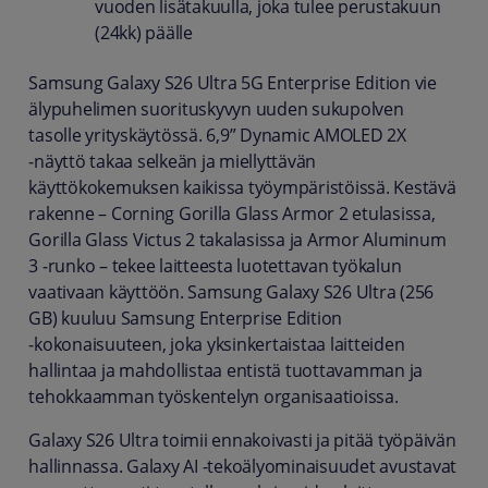
vuoden lisätakuulla, joka tulee perustakuun
(24kk) päälle
Samsung Galaxy S26 Ultra 5G Enterprise Edition vie
älypuhelimen suorituskyvyn uuden sukupolven
tasolle yrityskäytössä. 6,9” Dynamic AMOLED 2X
‑näyttö takaa selkeän ja miellyttävän
käyttökokemuksen kaikissa työympäristöissä. Kestävä
rakenne – Corning Gorilla Glass Armor 2 etulasissa,
Gorilla Glass Victus 2 takalasissa ja Armor Aluminum
3 ‑runko – tekee laitteesta luotettavan työkalun
vaativaan käyttöön. Samsung Galaxy S26 Ultra (256
GB) kuuluu Samsung Enterprise Edition
‑kokonaisuuteen, joka yksinkertaistaa laitteiden
hallintaa ja mahdollistaa entistä tuottavamman ja
tehokkaamman työskentelyn organisaatioissa.
Galaxy S26 Ultra toimii ennakoivasti ja pitää työpäivän
hallinnassa. Galaxy AI -tekoälyominaisuudet avustavat