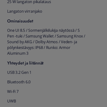
25 W langaton pikalataus
Langaton virranjako
Ominaisuudet
One UI 8.5 / Sormenjälkilukija näytössä / S
Pen -tuki / Samsung Wallet / Samsung Knox /
Sound by AKG / Dolby Atmos / Veden- ja
pölynkestävyys: IP68 / Runko: Armor
Aluminum 3
Yhteydet ja liitännät
USB 3.2 Gen 1
Bluetooth 6.0
Wi‑Fi 7
UWB