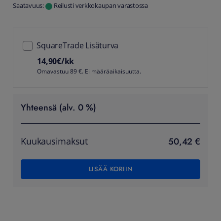
Saatavuus:
Reilusti verkkokaupan varastossa
SquareTrade Lisäturva
14,90
€/kk
Omavastuu 89 €. Ei määräaikaisuutta.
Yhteensä (alv. 0 %)
50,42 €
Kuukausimaksut
LISÄÄ KORIIN