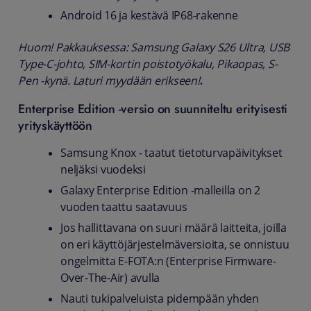
Android 16 ja kestävä IP68-rakenne
Huom! Pakkauksessa: Samsung Galaxy S26 Ultra, USB
Type-C-johto, SIM-kortin poistotyökalu, Pikaopas, S-
Pen -kynä. Laturi myydään erikseen!
.
Enterprise Edition -versio on suunniteltu erityisesti
yrityskäyttöön
Samsung Knox - taatut tietoturvapäivitykset
neljäksi vuodeksi
Galaxy Enterprise Edition -malleilla on 2
vuoden taattu saatavuus
Jos hallittavana on suuri määrä laitteita, joilla
on eri käyttöjärjestelmäversioita, se onnistuu
ongelmitta E-FOTA:n (Enterprise Firmware-
Over-The-Air) avulla
Nauti tukipalveluista pidempään yhden