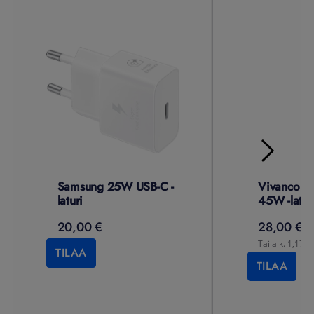
Samsung 25W USB-C -
Vivanco 2
laturi
45W -latur
20,00 €
28,00 €
Tai alk. 1,17 €
TILAA
TILAA