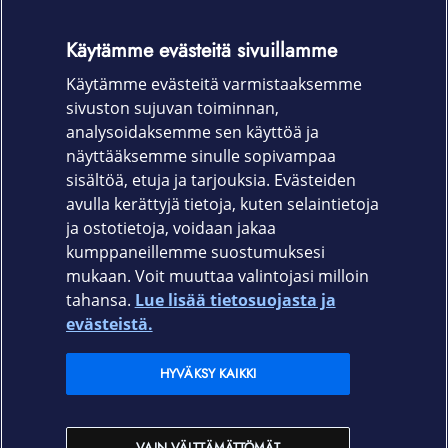
SIM‑poistotyökalu
Käytämme evästeitä sivuillamme
Pikaopas
Käytämme evästeitä varmistaaksemme
S Pen ‑kynä
sivuston sujuvan toiminnan,
Takuu
analysoidaksemme sen käyttöä ja
näyttääksemme sinulle sopivampaa
24 kk + 12 kk Enterprise Edition lisätakuu
sisältöä, etuja ja tarjouksia. Evästeiden
avulla kerättyjä tietoja, kuten selaintietoja
ja ostotietoja, voidaan jakaa
kumppaneillemme suostumuksesi
mukaan. Voit muuttaa valintojasi milloin
tahansa.
Lue lisää tietosuojasta ja
Elisa.fi
evästeistä.
Elisa Oyj
HYVÄKSY KAIKKI
Elisan myymälät
VAIN VÄLTTÄMÄTTÖMÄT