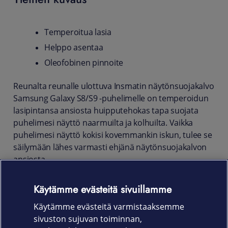
Temperoitua lasia
Helppo asentaa
Oleofobinen pinnoite
Reunalta reunalle ulottuva Insmatin näytönsuojakalvo
Samsung Galaxy S8/S9 -puhelimelle on temperoidun
lasipintansa ansiosta huipputehokas tapa suojata
puhelimesi näyttö naarmuilta ja kolhuilta. Vaikka
puhelimesi näyttö kokisi kovemmankin iskun, tulee se
säilymään lähes varmasti ehjänä näytönsuojakalvon
ansiosta.
Oleofobinen pinnoite suojakalvolla pitää puhelimen
Käytämme evästeitä sivuillamme
näytön puhtaana pölyltä ja sormenjäljiltä. Insmatin
näytönsuojakalvo on myös helppo asentaa, eikä se
Käytämme evästeitä varmistaaksemme
vaikuta Samsung Galaxy S8/S9 -puhelimesi
sivuston sujuvan toiminnan,