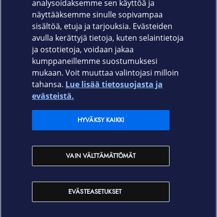
kosketusnäytön ominaisuuksiin.
analysoidaksemme sen käyttöä ja
näyttääksemme sinulle sopivampaa
Tuotekoodi: 860-9984
sisältöä, etuja ja tarjouksia. Evästeiden
avulla kerättyjä tietoja, kuten selaintietoja
ja ostotietoja, voidaan jakaa
kumppaneillemme suostumuksesi
mukaan. Voit muuttaa valintojasi milloin
tahansa.
Lue lisää tietosuojasta ja
Elisa.fi
evästeistä.
Elisa Oyj
HYVÄKSY KAIKKI
Elisan myymälät
VAIN VÄLTTÄMÄTTÖMÄT
Yhteystiedot
EVÄSTEASETUKSET
Käyttöehdot
Sopimusehdot
Tietosuojakäytäntö
Evästeasetukset