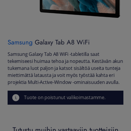
Samsung
Galaxy Tab A8 WiFi
Samsung Galaxy Tab A8 WiFi -tabletilla saat
tekemiseesi huimaa tehoa ja nopeutta. Kestävän akun
tukemana luot paljon ja katsot sisältöä useita tunteja
miettimättä latausta ja voit myös työstää kahta eri
projektia Multi-Active-Window -ominaisuuden avulla.
Tuote on poistunut valikoimastamme.
Tutustu muihin vastaaviin tuotteisiin