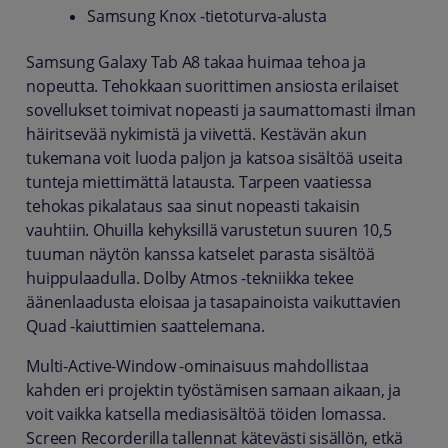
Samsung Knox -tietoturva-alusta
Samsung Galaxy Tab A8 takaa huimaa tehoa ja
nopeutta. Tehokkaan suorittimen ansiosta erilaiset
sovellukset toimivat nopeasti ja saumattomasti ilman
häiritsevää nykimistä ja viivettä. Kestävän akun
tukemana voit luoda paljon ja katsoa sisältöä useita
tunteja miettimättä latausta. Tarpeen vaatiessa
tehokas pikalataus saa sinut nopeasti takaisin
vauhtiin. Ohuilla kehyksillä varustetun suuren 10,5
tuuman näytön kanssa katselet parasta sisältöä
huippulaadulla. Dolby Atmos -tekniikka tekee
äänenlaadusta eloisaa ja tasapainoista vaikuttavien
Quad -kaiuttimien saattelemana.
Multi-Active-Window -ominaisuus mahdollistaa
kahden eri projektin työstämisen samaan aikaan, ja
voit vaikka katsella mediasisältöä töiden lomassa.
Screen Recorderilla tallennat kätevästi sisällön, etkä