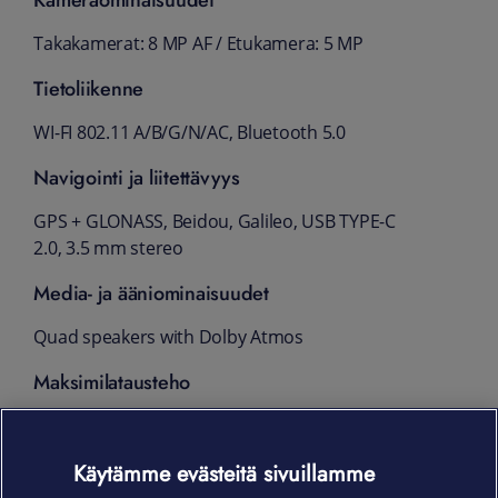
Kameraominaisuudet
Takakamerat: 8 MP AF / Etukamera: 5 MP
Tietoliikenne
WI-FI 802.11 A/B/G/N/AC, Bluetooth 5.0
Navigointi ja liitettävyys
GPS + GLONASS, Beidou, Galileo, USB TYPE-C
2.0, 3.5 mm stereo
Media- ja ääniominaisuudet
Quad speakers with Dolby Atmos
Maksimilatausteho
15W
Pakkauksen sisältö
Käytämme evästeitä sivuillamme