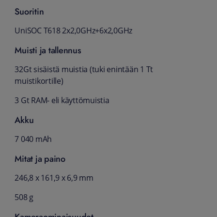
Suoritin
UniSOC T618 2x2,0GHz+6x2,0GHz
Muisti ja tallennus
32Gt sisäistä muistia (tuki enintään 1 Tt
muistikortille)
3 Gt RAM- eli käyttömuistia
Akku
7 040 mAh
Mitat ja paino
246,8 x 161,9 x 6,9 mm
508 g