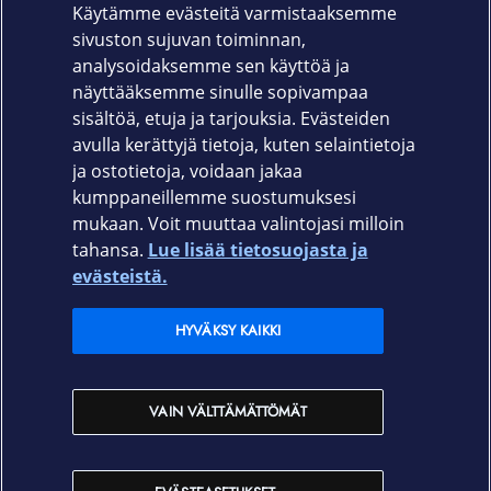
Käytämme evästeitä varmistaaksemme
Laturi 7.75W USB-A, USB-A/USB-C -kaapeli
sivuston sujuvan toiminnan,
Takuu
analysoidaksemme sen käyttöä ja
näyttääksemme sinulle sopivampaa
Valmistajan myöntämä 24 kuukauden takuu
sisältöä, etuja ja tarjouksia. Evästeiden
avulla kerättyjä tietoja, kuten selaintietoja
ja ostotietoja, voidaan jakaa
kumppaneillemme suostumuksesi
mukaan. Voit muuttaa valintojasi milloin
tahansa.
Lue lisää tietosuojasta ja
Elisa.fi
evästeistä.
Elisa Oyj
HYVÄKSY KAIKKI
Elisan myymälät
VAIN VÄLTTÄMÄTTÖMÄT
Yhteystiedot