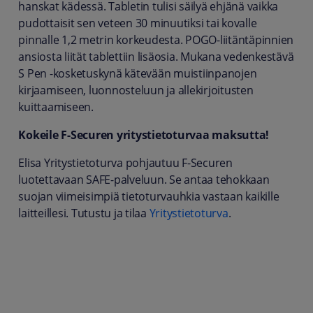
hanskat kädessä. Tabletin tulisi säilyä ehjänä vaikka
pudottaisit sen veteen 30 minuutiksi tai kovalle
pinnalle 1,2 metrin korkeudesta. POGO-liitäntäpinnien
ansiosta liität tablettiin lisäosia. Mukana vedenkestävä
S Pen -kosketuskynä kätevään muistiinpanojen
kirjaamiseen, luonnosteluun ja allekirjoitusten
kuittaamiseen.
Kokeile F-Securen yritystietoturvaa maksutta!
Elisa Yritystietoturva pohjautuu F-Securen
luotettavaan SAFE-palveluun. Se antaa tehokkaan
suojan viimeisimpiä tietoturvauhkia vastaan kaikille
laitteillesi. Tutustu ja tilaa
Yritystietoturva
.