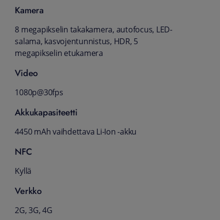
Kamera
8 megapikselin takakamera, autofocus, LED-
salama, kasvojentunnistus, HDR, 5
megapikselin etukamera
Video
1080p@30fps
Akkukapasiteetti
4450 mAh vaihdettava Li-Ion -akku
NFC
Kyllä
Verkko
2G, 3G, 4G