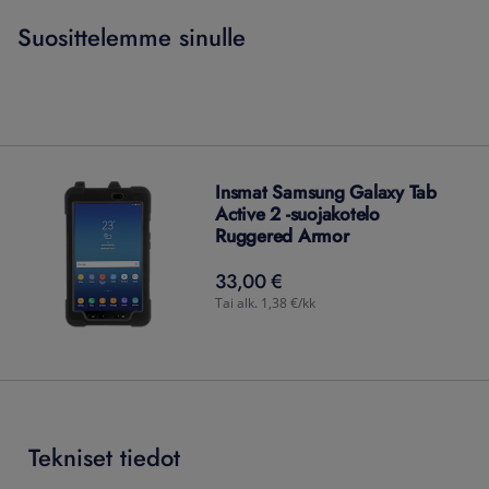
Suosittelemme sinulle
Insmat Samsung Galaxy Tab
Active 2 -suojakotelo
Ruggered Armor
33,00 €
33,00
€
Tai alk. 1,38 €/kk
Tekniset tiedot