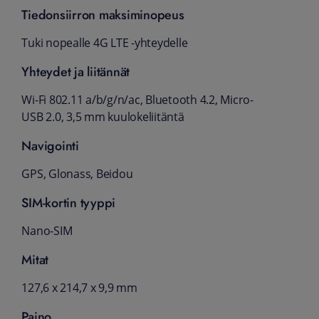
Tiedonsiirron maksiminopeus
Tuki nopealle 4G LTE -yhteydelle
Yhteydet ja liitännät
Wi-Fi 802.11 a/b/g/n/ac, Bluetooth 4.2, Micro-
USB 2.0, 3,5 mm kuulokeliitäntä
Navigointi
GPS, Glonass, Beidou
SIM-kortin tyyppi
Nano-SIM
Mitat
127,6 x 214,7 x 9,9 mm
Paino