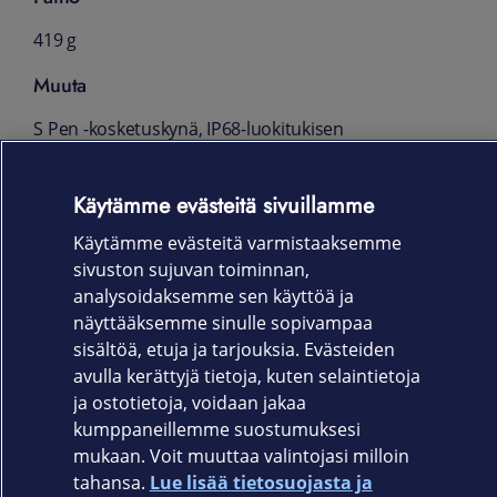
419 g
Muuta
S Pen -kosketuskynä, IP68-luokitukisen
mukaisesti vesi- ja pölytiivis,
sormenjälkitunnistin, kiihtyvyysanturi,
Käytämme evästeitä sivuillamme
gyrometri, geomagneettinen anturi, hall-
anturi, etäisyysanturi, RGB-valoanturi
Käytämme evästeitä varmistaaksemme
sivuston sujuvan toiminnan,
Tuotekoodi
analysoidaksemme sen käyttöä ja
näyttääksemme sinulle sopivampaa
SM-T395NZKANEE (Musta)
sisältöä, etuja ja tarjouksia. Evästeiden
avulla kerättyjä tietoja, kuten selaintietoja
ja ostotietoja, voidaan jakaa
kumppaneillemme suostumuksesi
mukaan. Voit muuttaa valintojasi milloin
tahansa.
Lue lisää tietosuojasta ja
Elisa.fi