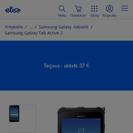
Haku
Ostoskori
Siirry
Kirjaudu
Yrityksille
Samsung Galaxy -tabletit
Samsung Galaxy Tab Active 2
Tarjous - säästä 37 €