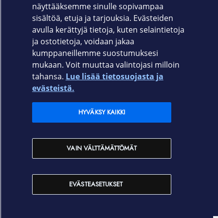
Valmistajan myöntämä 24 kuukauden takuu
näyttääksemme sinulle sopivampaa
sisältöä, etuja ja tarjouksia. Evästeiden
avulla kerättyjä tietoja, kuten selaintietoja
ja ostotietoja, voidaan jakaa
kumppaneillemme suostumuksesi
mukaan. Voit muuttaa valintojasi milloin
tahansa.
Lue lisää tietosuojasta ja
Elisa.fi
evästeistä.
Elisa Oyj
HYVÄKSY KAIKKI
Elisan myymälät
VAIN VÄLTTÄMÄTTÖMÄT
Yhteystiedot
EVÄSTEASETUKSET
Käyttöehdot
Sopimusehdot
Tietosuojakäytäntö
Evästeasetukset
Tekijänoikeudet © 2026 Elisa Oyj. Kaikki oikeudet pidätetään.