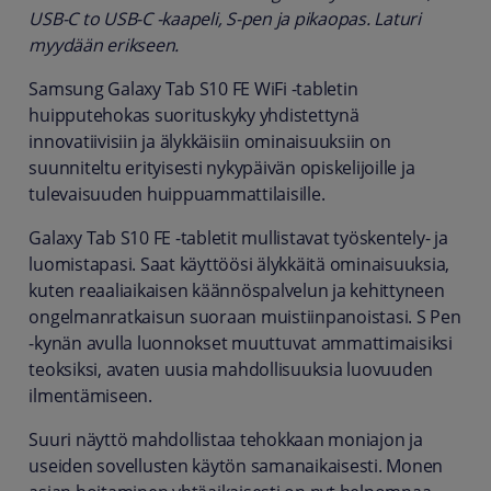
USB-C to USB-C -kaapeli, S-pen ja pikaopas. Laturi
myydään erikseen.
Samsung Galaxy Tab S10 FE WiFi -tabletin
huipputehokas suorituskyky yhdistettynä
innovatiivisiin ja älykkäisiin ominaisuuksiin on
suunniteltu erityisesti nykypäivän opiskelijoille ja
tulevaisuuden huippuammattilaisille.
Galaxy Tab S10 FE -tabletit mullistavat työskentely- ja
luomistapasi. Saat käyttöösi älykkäitä ominaisuuksia,
kuten reaaliaikaisen käännöspalvelun ja kehittyneen
ongelmanratkaisun suoraan muistiinpanoistasi. S Pen
-kynän avulla luonnokset muuttuvat ammattimaisiksi
teoksiksi, avaten uusia mahdollisuuksia luovuuden
ilmentämiseen.
Suuri näyttö mahdollistaa tehokkaan moniajon ja
useiden sovellusten käytön samanaikaisesti. Monen