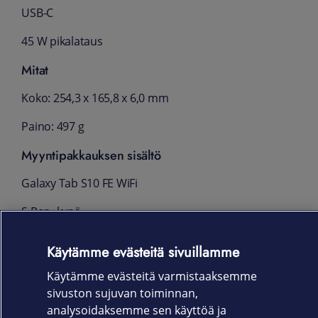
USB-C
45 W pikalataus
Mitat
Koko: 254,3 x 165,8 x 6,0 mm
Paino: 497 g
Myyntipakkauksen sisältö
Galaxy Tab S10 FE WiFi
S Pen -kynä
USB-C -datakaapeli
Käytämme evästeitä sivuillamme
Pika-aloitusopas
Käytämme evästeitä varmistaaksemme
sivuston sujuvan toiminnan,
Takuu
analysoidaksemme sen käyttöä ja