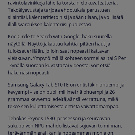
ravintolavinkkejä läheltä torstain elokuvateatteria.
Tekoälyavustaja tarjoaa ehdotuksia perustuen
sijaintiisi, kalenteritietoihisi ja sään tilaan, ja voi lisätä
illallisvarauksen kalenteriisi puolestasi.
Koe Circle to Search with Google -haku suurella
näytöllä. Näyttö jakautuu kahtia, pitäen haut ja
tulokset erillään, jolloin saat nopeasti kattavan
yleiskuvan. Ympyröimällä kohteen sormellasi tai S Pen
-kynällä suoraan kuvasta tai videosta, voit etsiä
hakemasi nopeasti.
Samsung Galaxy Tab S10 FE on entistäkin ohuempi ja
kevyempi – se on puoli millimetriä ohuempi ja 26
grammaa kevyempi edeltäjäänsä verrattuna, mikä
tekee sen kuljettamisesta entistä vaivattomampaa.
Tehokas Exynos 1580 -prosessori ja seuraavan
sukupolven NPU mahdollistavat sujuvan toiminnan,
terävämmän grafiikan ja nopeamman moniajon.