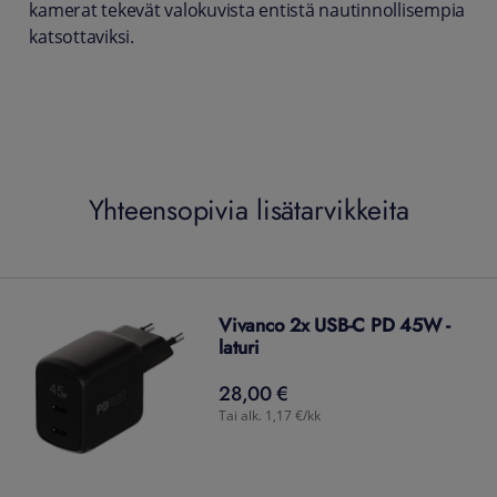
kamerat tekevät valokuvista entistä nautinnollisempia
katsottaviksi.
Yhteensopivia lisätarvikkeita
Vivanco 2x USB-C PD 45W -
laturi
28,00 €
28,00
€
Tai alk. 1,17 €/kk