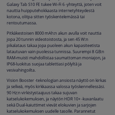
Galaxy Tab S10 FE tukee Wi-Fi 6 -yhteyttä, joten voit
nauttia huipputehokkaasta internetyhteydestä
kotona, olitpa sitten työskentelemässä tai
rentoutumassa.
Pitkäkestoisen 8000 mAh:n akun avulla voit nauttia
jopa 20 tunnin videotoistosta, ja sen 45 W:n
pikalataus takaa jopa puoleen akun kapasiteetista
latautuvan vain puolessa tunnissa. Suurempi 8 GB:n
RAM-muisti mahdollistaa saumattoman moniajon, ja
IP68-luokitus suojaa tablettiasi pölyltä ja
vesivahingoilta.
Vision Booster -teknologian ansiosta näyttö on kirkas
ja selkeä, myös kirkkaassa valossa työskennellessäsi.
90 Hz:n virkistystaajuus takaa sujuvan
katselukokemuksen, ja näytön HDR 10+ -kuvanlaatu
sekä Dual-kaiuttimet vievät elokuvien ja sarjojen
katselukokemuksen uudelle tasolle. Parannetut