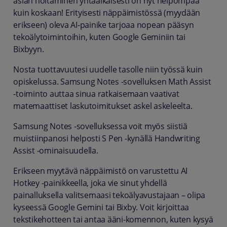
asian hoitaminen yhtäaikaisesti on nyt helpompaa
kuin koskaan! Erityisesti näppäimistössä (myydään
erikseen) oleva AI-painike tarjoaa nopean pääsyn
tekoälytoimintoihin, kuten Google Geminiin tai
Bixbyyn.
Nosta tuottavuutesi uudelle tasolle niin työssä kuin
opiskelussa. Samsung Notes -sovelluksen Math Assist
-toiminto auttaa sinua ratkaisemaan vaativat
matemaattiset laskutoimitukset askel askeleelta.
Samsung Notes -sovelluksessa voit myös siistiä
muistiinpanosi helposti S Pen -kynällä Handwriting
Assist -ominaisuudella.
Erikseen myytävä näppäimistö on varustettu AI
Hotkey -painikkeella, joka vie sinut yhdellä
painalluksella valitsemaasi tekoälyavustajaan – olipa
kyseessä Google Gemini tai Bixby. Voit kirjoittaa
tekstikehotteen tai antaa ääni-komennon, kuten kysyä