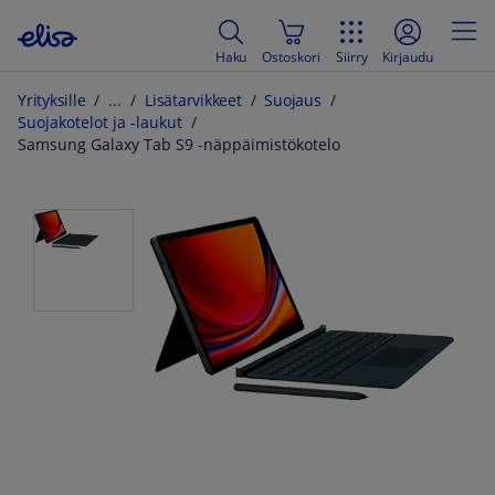
Haku
Ostoskori
Siirry
Kirjaudu
Yrityksille
Lisätarvikkeet
Suojaus
Suojakotelot ja -laukut
Samsung Galaxy Tab S9 -näppäimistökotelo