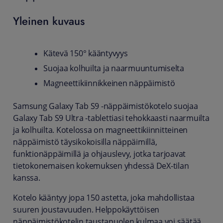
Yleinen kuvaus
Kätevä 150° kääntyvyys
Suojaa kolhuilta ja naarmuuntumiselta
Magneettikiinnikkeinen näppäimistö
Samsung Galaxy Tab S9 -näppäimistökotelo suojaa
Galaxy Tab S9 Ultra -tablettiasi tehokkaasti naarmuilta
ja kolhuilta. Kotelossa on magneettikiinnitteinen
näppäimistö täysikokoisilla näppäimillä,
funktionäppäimillä ja ohjauslevy, jotka tarjoavat
tietokonemaisen kokemuksen yhdessä DeX-tilan
kanssa.
Kotelo kääntyy jopa 150 astetta, joka mahdollistaa
suuren joustavuuden. Helppokäyttöisen
näppäimistökotelin taustapuolen kulmaa voi säätää