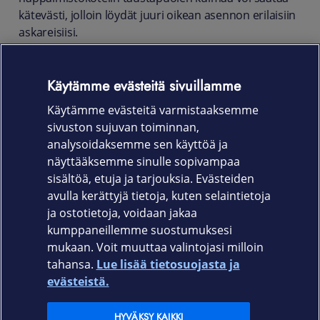
kätevästi, jolloin löydät juuri oikean asennon erilaisiin
askareisiisi.
Kiinnität langattoman näppäimistön koteloon
magneetilla. Langattoman näppäimistön jakamisen
Käytämme evästeitä sivuillamme
avulla voit yhdistää sen muihin Galaxy-laitteisiisi
Käytämme evästeitä varmistaaksemme
tehostaen työskentelyäsi.
sivuston sujuvan toiminnan,
Tuotekoodi:
analysoidaksemme sen käyttöä ja
näyttääksemme sinulle sopivampaa
EF-DX715BBEGSE
sisältöä, etuja ja tarjouksia. Evästeiden
avulla kerättyjä tietoja, kuten selaintietoja
ja ostotietoja, voidaan jakaa
kumppaneillemme suostumuksesi
mukaan. Voit muuttaa valintojasi milloin
tahansa.
Lue lisää tietosuojasta ja
Elisa.fi
evästeistä.
Elisa Oyj
HYVÄKSY KAIKKI